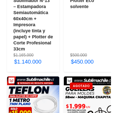
Sublimador N°13
Plotter Eco
– Estampadora
solvente
Semiautomática
60x40cm +
Impresora
(incluye tinta y
papel) + Plotter de
Corte Profesional
33cm
$1.165.000
$500.000
$1.140.000
$450.000
AGOTADO