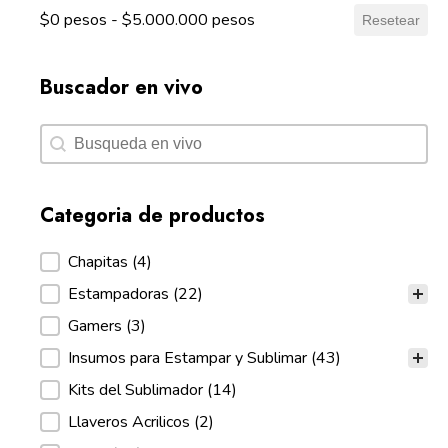
$0 pesos - $5.000.000 pesos
Resetear
Buscador en vivo
Buscador en vivo
Buscador en vivo
Categoria de productos
Categoria de productos
Chapitas
(4)
Estampadoras
(22)
Gamers
(3)
Insumos para Estampar y Sublimar
(43)
Kits del Sublimador
(14)
Llaveros Acrilicos
(2)