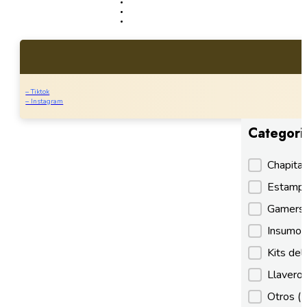
– Tiktok
– Instagram
Categori
Categori
Chapita
Estamp
Gamer
Insumos
Kits de
Llaveros
Otros
(