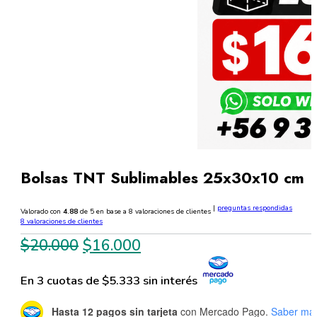
Bolsas TNT Sublimables 25x30x10 cm
|
preguntas respondidas
Valorado con
4.88
de 5 en base a
8
valoraciones de clientes
8
valoraciones de clientes
El
El
$
20.000
$
16.000
precio
precio
En 3 cuotas de $5.333 sin interés
original
actual
era:
es:
Hasta 12 pagos sin tarjeta
con Mercado Pago.
Saber má