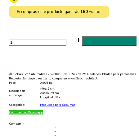
$20.000.
$16.000.
Si compras este producto ganarás
160
Puntos
Bolsas
TNT
Sublimables
25x30x10
cm
cantidad
Bolsas Eco Sublimables 25×30×10 cm - Pack de 25 Unidades. Ideales para personalizar m
Recoleta, Santiago o realiza tu compra en www.Sublimachile.cl.
Peso:
0.905 kg.
Alto: 6 cm.
Medidas de
Ancho: 29 cm.
embalaje:
Longitud: 48 cm.
Categorías:
Productos para Sublimar
Comprar por Whatsapp
Compartir: