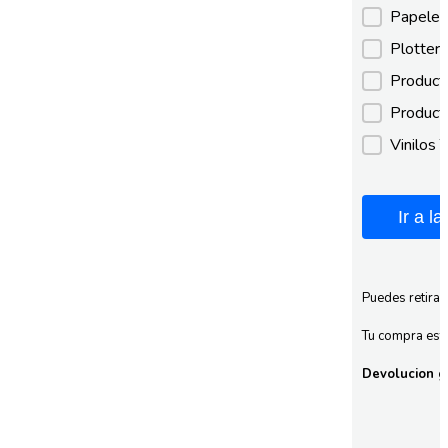
Papeles
Plotter
Product
Product
Vinilos 
Ir a l
Puedes retirar
Tu compra esta
Devolucion gr