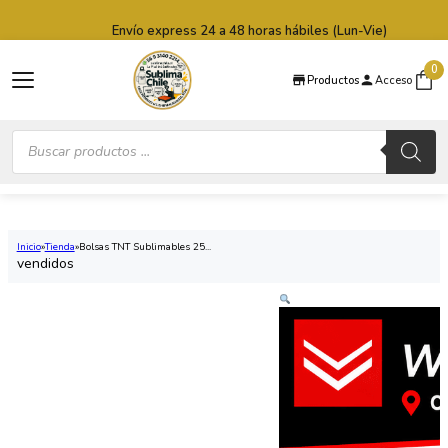
Saltar al contenido principal
Saltar al pie de página
Envío express 24 a 48 horas hábiles (Lun-Vie)
0
Productos
Acceso
Búsqueda
de
productos
Inicio
Tienda
Bolsas TNT Sublimables 25...
vendidos