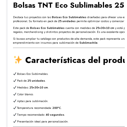
Bolsas TNT Eco Sublimables 25
Destaca tus proyectos con las
Bolsas Eco Sublimables
diseñadas para ofrecer una exc
profesional. Su formato en pack de
25 unidades
permite optimizar costos y comenzar a 
Este pack de
Bolsas Eco Sublimables
cuenta con medidas de
25×30×10 cm
y está pe
regalos, merchandising y distintos proyectos de personalización. Es una excelente opc
Si buscas ampliar tu catálogo con productos de alta demanda, este pack representa una 
emprendimiento con insumos para sublimación de
Sublimachile
.
Características del prod
Bolsas Eco Sublimables.
Pack de
25 unidades
.
Medidas:
25×30×10 cm
.
Color blanco.
Aptas para sublimación.
Temperatura recomendada:
200°C
.
Tiempo recomendado:
40 segundos
.
Presentación ideal para personalización.