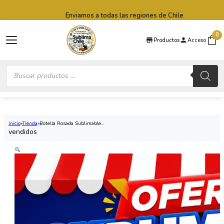
Saltar al contenido principal
Saltar al pie de página
Envío express 24 a 48 horas hábiles (Lun-Vie)
0
Productos
Acceso
Búsqueda
de
productos
Inicio
Tienda
Botella Rosada Sublimable...
vendidos