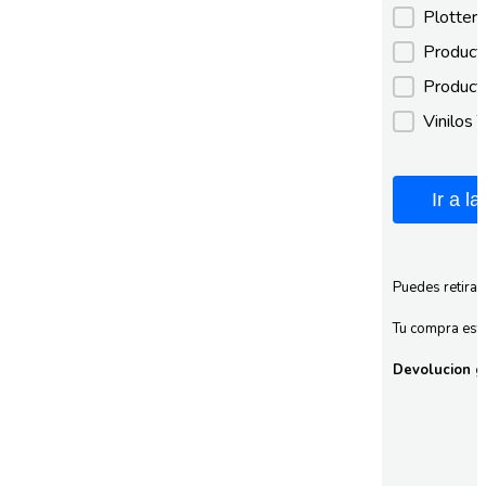
Plotter
Product
Product
Vinilos 
Ir a l
Puedes retirar
Tu compra esta
Devolucion gr