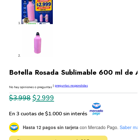
Botella Rosada Sublimable 600 ml de Al
|
preguntas respondidas
No hay opiniones o preguntas
El
El
$
3.998
$
2.999
precio
precio
En 3 cuotas de $1.000 sin interés
original
actual
era:
es:
Hasta 12 pagos sin tarjeta
con Mercado Pago.
Saber má
$3.998.
$2.999.