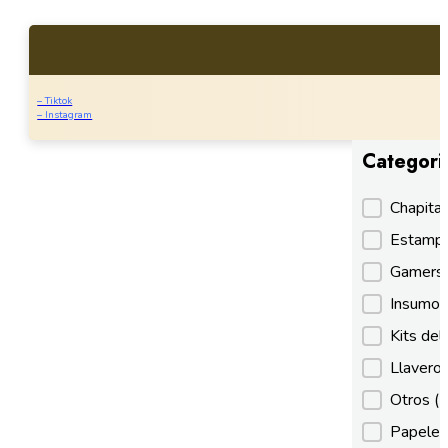
– Tiktok
– Instagram
Categori
Categori
Chapita
Estamp
Gamer
Insumos
Kits de
Llaveros
Otros
(
Papeles