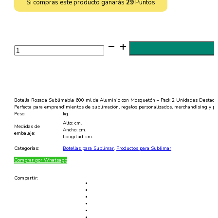
Si compras este producto ganarás
29
Puntos
Botella
Rosada
Sublimable
600
ml
de
Aluminio
con
Mosquetón
Botella Rosada Sublimable 600 ml de Aluminio con Mosquetón – Pack 2 Unidades Destaca con 
|
Perfecta para emprendimientos de sublimación, regalos personalizados, merchandising y p
Personalizable
Peso:
kg.
|
Alto: cm.
Sublimachile
Medidas de
Ancho: cm.
cantidad
embalaje:
Longitud: cm.
Categorías:
Botellas para Sublimar
,
Productos para Sublimar
Comprar por Whatsapp
Compartir: