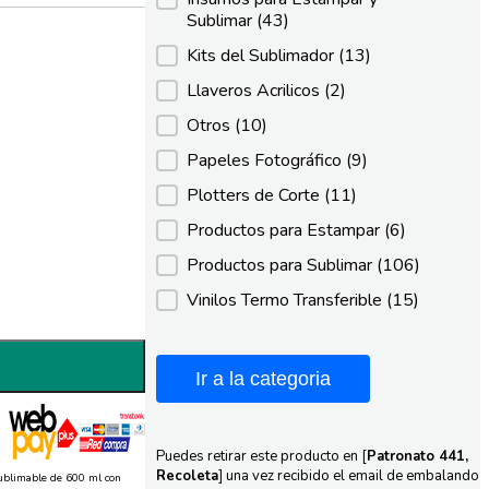
Sublimar
(43)
Kits del Sublimador
(13)
Llaveros Acrilicos
(2)
Otros
(10)
Papeles Fotográfico
(9)
Plotters de Corte
(11)
Productos para Estampar
(6)
Productos para Sublimar
(106)
Vinilos Termo Transferible
(15)
Ir a la categoria
Puedes retirar este producto en [
Patronato 441,
Recoleta
] una vez recibido el email de embalando
ublimable de 600 ml con