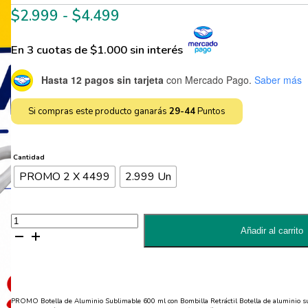
Rango
$
2.999
-
$
4.499
de
En 3 cuotas de $1.000 sin interés
precios:
desde
Hasta 12 pagos sin tarjeta
con Mercado Pago.
Saber más
$2.999
hasta
Si compras este producto ganarás
29-44
Puntos
$4.499
Cantidad
PROMO 2 X 4499
2.999 Un
Botella
Sublimable
Añadir al carrito
600
ml
con
Bombilla
Retráctil
cantidad
PROMO Botella de Aluminio Sublimable 600 ml con Bombilla Retráctil Botella de aluminio s