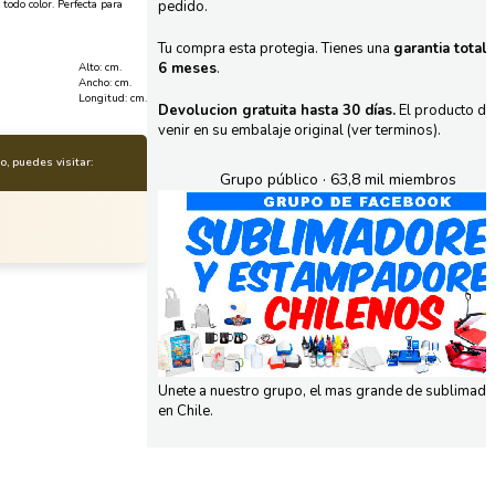
 todo color. Perfecta para
pedido.
Tu compra esta protegia. Tienes una
garantia total
6 meses
.
Alto: cm.
Ancho: cm.
Longitud: cm.
Devolucion gratuita hasta 30 días.
El producto d
venir en su embalaje original (ver terminos).
, puedes visitar:
Grupo público · 63,8 mil miembros
Unete a nuestro grupo, el mas grande de sublimad
en Chile.