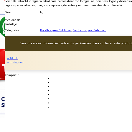
bombilla retráctil integrada. Ideal para personalizar con fotografías, nombres, logos y diseños a
regalos personalizados, colegios, empresas, deportes y emprendimientos de sublimación.
Peso:
kg.
Medidas de
embalaje:
Categorías:
Botellas para Sublimar
,
Productos para Sublimar
Para una mayor información sobre los parámetros para sublimar este producto
– Tiktok
– Instagram
Compartir: