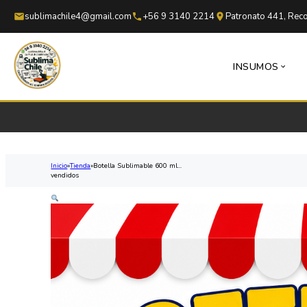
Saltar al contenido principal
Saltar al pie de página
sublimachile4@gmail.com
+56 9 3140 2214
Patronato 441, Reco
INSUMOS
Inicio
Tienda
Botella Sublimable 600 ml...
vendidos