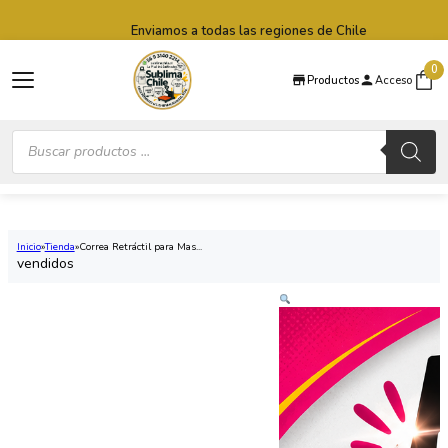
Saltar al contenido principal
Saltar al pie de página
Enviamos a todas las regiones de Chile
0
Productos
Acceso
Búsqueda
de
productos
Inicio
Tienda
Correa Retráctil para Mas...
vendidos