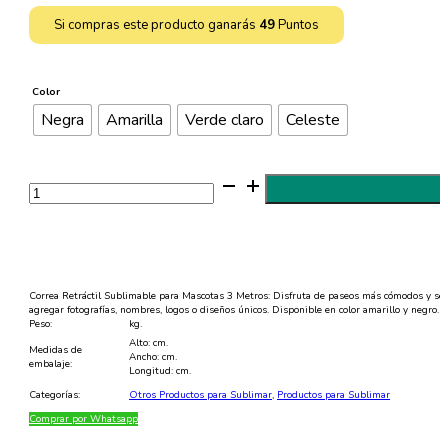
Si compras este producto ganarás
49
Puntos
Color
Negra
Amarilla
Verde claro
Celeste
Correa
Retráctil
para
Mascotas
Sublimable
cantidad
Correa Retráctil Sublimable para Mascotas 3 Metros: Disfruta de paseos más cómodos y segu
agregar fotografías, nombres, logos o diseños únicos. Disponible en color amarillo y negro.
Peso:
kg.
Alto: cm.
Medidas de
Ancho: cm.
embalaje:
Longitud: cm.
Categorías:
Otros Productos para Sublimar
,
Productos para Sublimar
Comprar por Whatsapp