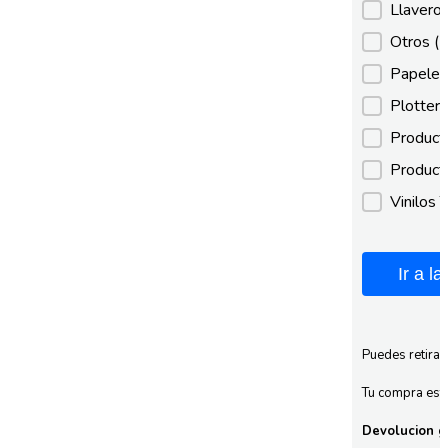
Llaveros
Otros
(
Papeles
Plotter
Product
Product
Vinilos 
Ir a l
Puedes retirar
Tu compra esta
Devolucion gr