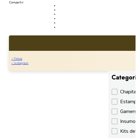
Compartir:
– Tiktok
– Instagram
Categori
Categori
Chapita
Estamp
Gamer
Insumos
Kits de