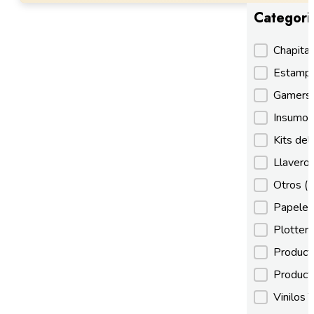
Categori
Categori
Chapita
Estamp
Gamer
Insumos
Kits de
Llaveros
Otros
(
Papeles
Plotter
Product
Product
Vinilos 