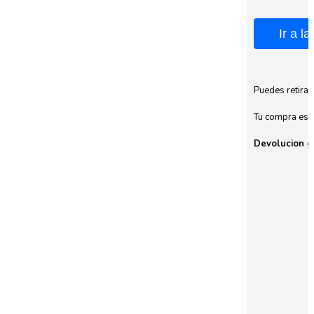
Ir a l
Puedes retirar
Tu compra esta
Devolucion gr