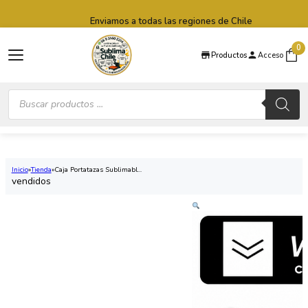
Saltar al contenido principal
Saltar al pie de página
Enviamos a todas las regiones de Chile
0
Productos
Acceso
Búsqueda
de
productos
Inicio
Tienda
Caja Portatazas Sublimabl...
vendidos