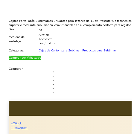
Cajitas Porta Tazón Sublimables Brillantes para Tazones de 11 oz Presenta tus tazones per
superficie mediante sublimación, convirtiéndolas en el complemento perfecto para regalos,
Peso:
kg.
Alto: cm.
Medidas de
Ancho: cm.
embalaje:
Longitud: cm.
Categorías:
Cajas de Cartón para Sublimar
,
Productos para Sublimar
Comprar por Whatsapp
Compartir:
– Tiktok
– Instagram