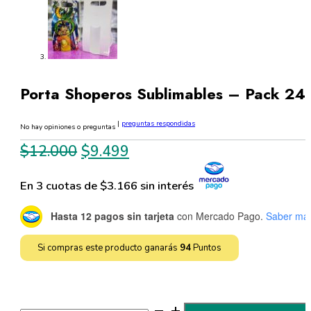
Porta Shoperos Sublimables – Pack 24
|
preguntas respondidas
No hay opiniones o preguntas
El
El
$
12.000
$
9.499
precio
precio
En 3 cuotas de $3.166 sin interés
original
actual
era:
es:
Hasta 12 pagos sin tarjeta
con Mercado Pago.
Saber má
$12.000.
$9.499.
Si compras este producto ganarás
94
Puntos
Porta