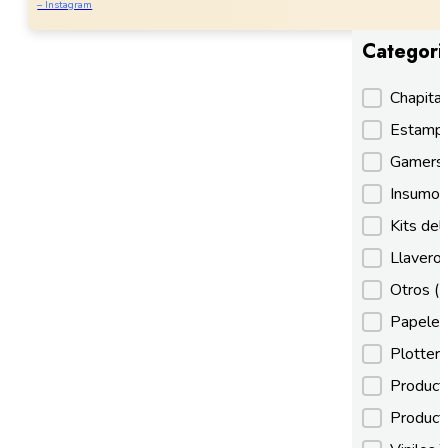
– Instagram
Categori
Categori
Chapita
Estamp
Gamer
Insumos
Kits de
Llaveros
Otros
(
Papeles
Plotter
Product
Product