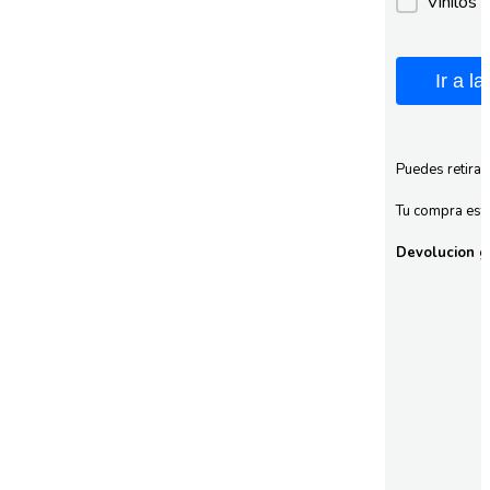
Vinilos 
Ir a l
Puedes retirar
Tu compra esta
Devolucion gr