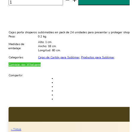
Shoperos
Sublimables
-
Pack
24
Unidades
cantidad
Cajas porta shoperos sublimables en pack de 24 unidades para presentar y proteger shoper
Peso:
0.2 kg.
Alto: 1 cm.
Medidas de
Ancho: 18 cm.
embalaje:
Longitud: 60 cm.
Categorías:
Cajas de Cartón para Sublimar
,
Productos para Sublimar
Comprar por Whatsapp
Compartir:
– Tiktok