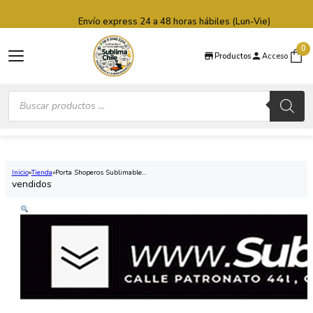
Saltar al contenido principal
Saltar al pie de página
Envío express 24 a 48 horas hábiles (Lun-Vie)
0
Productos
Acceso
Búsqueda
de
productos
Inicio
Tienda
Porta Shoperos Sublimable...
vendidos