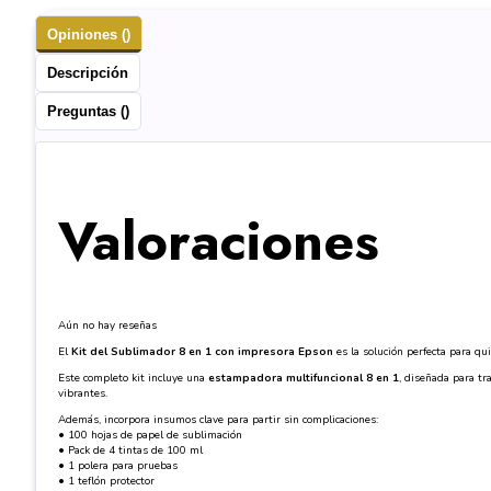
Opiniones ()
Descripción
Preguntas ()
Valoraciones
Aún no hay reseñas
El
Kit del Sublimador 8 en 1 con impresora Epson
es la solución perfecta para qu
Este completo kit incluye una
estampadora multifuncional 8 en 1
, diseñada para tr
vibrantes.
Además, incorpora insumos clave para partir sin complicaciones:
• 100 hojas de papel de sublimación
• Pack de 4 tintas de 100 ml
• 1 polera para pruebas
• 1 teflón protector