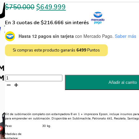
El
El
$
750.000
$
649.999
precio
precio
En 3 cuotas de $216.666 sin interés
original
actual
era:
es:
Hasta 12 pagos sin tarjeta
con Mercado Pago.
Saber más
$750.000.
$649.999.
Si compras este producto ganarás
6499
Puntos
Kit
del
Añadir al carrito
Sublimador
3
Impresora
+
Estampadora
8
en
Kit de sublimación completo con estampadora 8 en 1 + impresora Epson, incluye insumos para
1
para emprender en sublimación. Disponible en Sublimachile, Patronato 441, Recoleta, Santiago
cantidad
Peso:
30 kg.
Medidas de
embalaje: