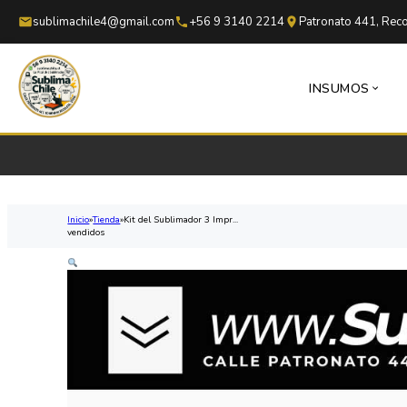
Saltar al contenido principal
Saltar al pie de página
sublimachile4@gmail.com
+56 9 3140 2214
Patronato 441, Reco
INSUMOS
Inicio
Tienda
Kit del Sublimador 3 Impr...
vendidos