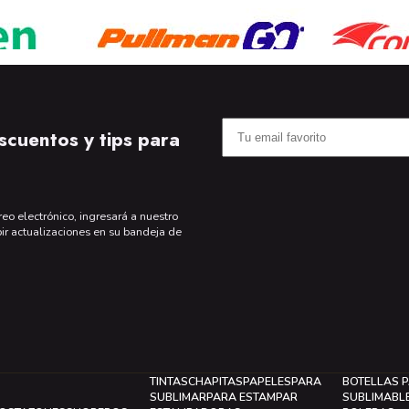
scuentos y tips para
reo electrónico, ingresará a nuestro
bir actualizaciones en su bandeja de
TINTAS
CHAPITAS
PAPELES
PARA
BOTELLAS 
SUBLIMAR
PARA ESTAMPAR
SUBLIMABL