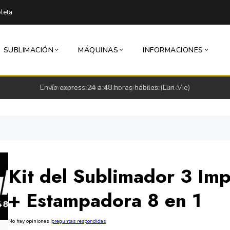
leta
SUBLIMACIÓN
MÁQUINAS
INFORMACIONES
Envío express 24 a 48 horas hábiles (Lun-Vie)
Kit del Sublimador 3 Im
+ Estampadora 8 en 1
No hay opiniones
|
preguntas respondidas