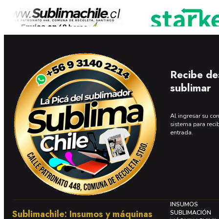
Recibe de
sublimar
Al ingresar su cor
sistema para reci
entrada.
INSUMOS
Sublimachile: Insumos y máquinas
SUBLIMACIÓN