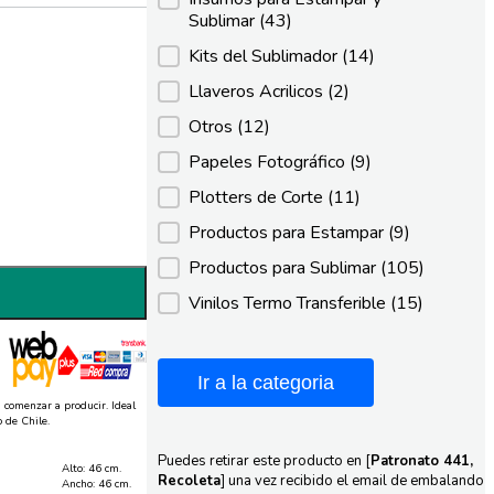
Sublimar
(43)
Kits del Sublimador
(14)
Llaveros Acrilicos
(2)
Otros
(12)
Papeles Fotográfico
(9)
Plotters de Corte
(11)
Productos para Estampar
(9)
Productos para Sublimar
(105)
Vinilos Termo Transferible
(15)
Ir a la categoria
 comenzar a producir. Ideal
 de Chile.
Puedes retirar este producto en [
Patronato 441,
Alto: 46 cm.
Recoleta
] una vez recibido el email de embalando
Ancho: 46 cm.