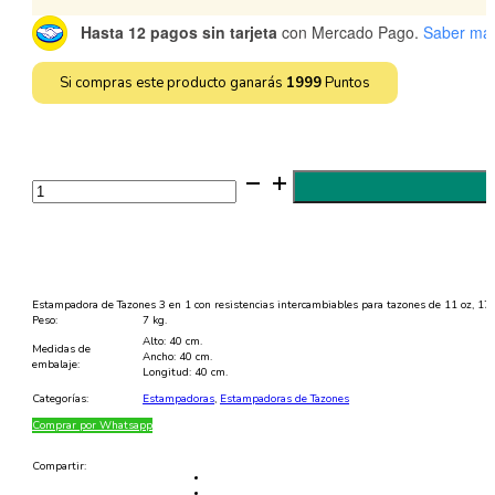
Hasta 12 pagos sin tarjeta
con Mercado Pago.
Saber má
Si compras este producto ganarás
1999
Puntos
Máquina
Estampadora
de
Tazones
3
en
1
para
Sublimación
Estampadora de Tazones 3 en 1 con resistencias intercambiables para tazones de 11 oz, 17 oz
cantidad
Peso:
7 kg.
Alto: 40 cm.
Medidas de
Ancho: 40 cm.
embalaje:
Longitud: 40 cm.
Categorías:
Estampadoras
,
Estampadoras de Tazones
Comprar por Whatsapp
Compartir: