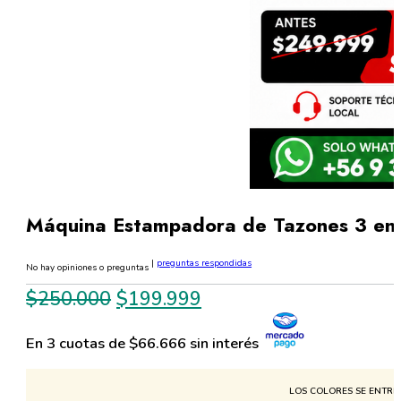
Máquina Estampadora de Tazones 3 en 
|
preguntas respondidas
No hay opiniones o preguntas
El
El
$
250.000
$
199.999
precio
precio
En 3 cuotas de $66.666 sin interés
original
actual
era:
es:
LOS COLORES SE ENTREG
$250.000.
$199.999.