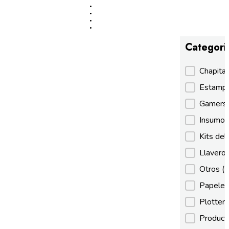
Categori
Categori
Chapita
Estamp
Gamer
Insumos
Kits de
Llaveros
Otros
(
Papeles
Plotter
Product