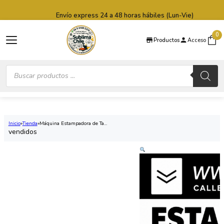
Saltar al contenido principal
Saltar al pie de página
Envío express 24 a 48 horas hábiles (Lun-Vie)
0
Productos
Acceso
Búsqueda
de
productos
Inicio
Tienda
Máquina Estampadora de Ta...
vendidos