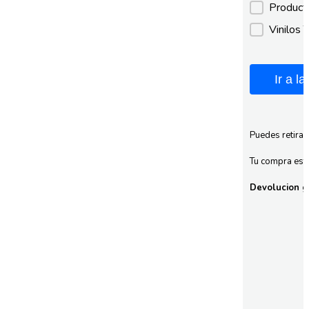
Product
Vinilos 
Ir a l
Puedes retirar
Tu compra esta
Devolucion gr