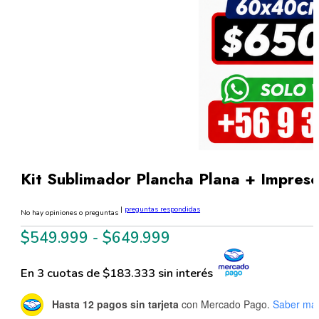
Kit Sublimador Plancha Plana + Impre
|
preguntas respondidas
No hay opiniones o preguntas
Rango
$
549.999
-
$
649.999
de
En 3 cuotas de $183.333 sin interés
precios:
desde
Hasta 12 pagos sin tarjeta
con Mercado Pago.
Saber má
$549.999