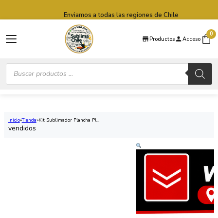
Saltar al contenido principal
Saltar al pie de página
Enviamos a todas las regiones de Chile
0
Productos
Acceso
Búsqueda
de
productos
Inicio
Tienda
Kit Sublimador Plancha Pl...
vendidos