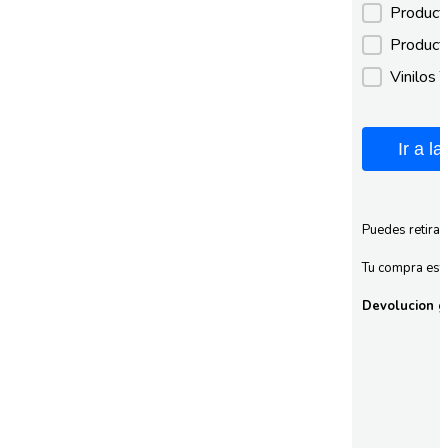
Product
Product
Vinilos 
Ir a l
Puedes retirar
Tu compra esta
Devolucion gr