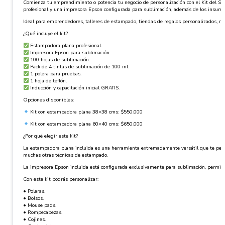
Comienza tu emprendimiento o potencia tu negocio de personalización con el Kit del Su
profesional y una impresora Epson configurada para sublimación, además de los insumos
Ideal para emprendedores, talleres de estampado, tiendas de regalos personalizados, ne
¿Qué incluye el kit?
Estampadora plana profesional.
Impresora Epson para sublimación.
100 hojas de sublimación.
Pack de 4 tintas de sublimación de 100 ml.
1 polera para pruebas.
1 hoja de teflón.
Inducción y capacitación inicial GRATIS.
Opciones disponibles:
Kit con estampadora plana 38×38 cms: $550.000
Kit con estampadora plana 60×40 cms: $650.000
¿Por qué elegir este kit?
La estampadora plana incluida es una herramienta extremadamente versátil que te permiti
muchas otras técnicas de estampado.
La impresora Epson incluida está configurada exclusivamente para sublimación, permitie
Con este kit podrás personalizar:
• Poleras.
• Bolsos.
• Mouse pads.
• Rompecabezas.
• Cojines.