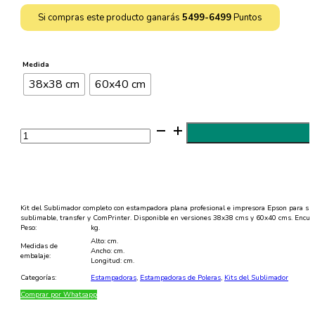
hasta
Si compras este producto ganarás
5499-6499
Puntos
$649.999
Medida
38x38 cm
60x40 cm
Kit
Sublimador
Plancha
Plana
+
Impresora
EPSON
cantidad
Kit del Sublimador completo con estampadora plana profesional e impresora Epson para subli
sublimable, transfer y ComPrinter. Disponible en versiones 38x38 cms y 60x40 cms. Encué
Peso:
kg.
Alto: cm.
Medidas de
Ancho: cm.
embalaje:
Longitud: cm.
Categorías:
Estampadoras
,
Estampadoras de Poleras
,
Kits del Sublimador
Comprar por Whatsapp