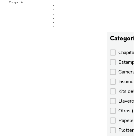
Compartir:
Categori
Categori
Chapita
Estamp
Gamer
Insumos
Kits de
Llaveros
Otros
(
Papeles
Plotter