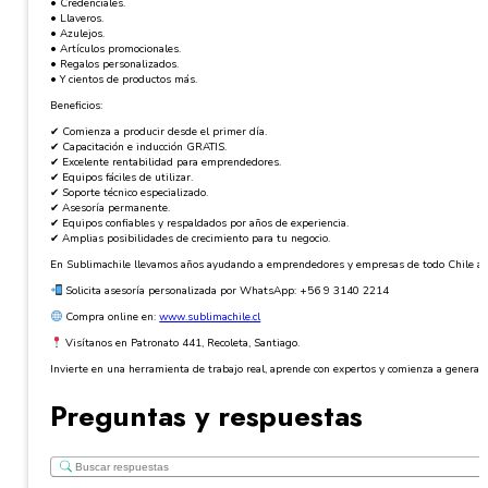
• Credenciales.
• Llaveros.
• Azulejos.
• Artículos promocionales.
• Regalos personalizados.
• Y cientos de productos más.
Beneficios:
✔ Comienza a producir desde el primer día.
✔ Capacitación e inducción GRATIS.
✔ Excelente rentabilidad para emprendedores.
✔ Equipos fáciles de utilizar.
✔ Soporte técnico especializado.
✔ Asesoría permanente.
✔ Equipos confiables y respaldados por años de experiencia.
✔ Amplias posibilidades de crecimiento para tu negocio.
En Sublimachile llevamos años ayudando a emprendedores y empresas de todo Chile a des
Solicita asesoría personalizada por WhatsApp: +56 9 3140 2214
Compra online en:
www.sublimachile.cl
Visítanos en Patronato 441, Recoleta, Santiago.
Invierte en una herramienta de trabajo real, aprende con expertos y comienza a generar 
Preguntas y respuestas