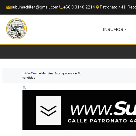
Saltar al contenido principal
Saltar al pie de página
sublimachile4@gmail.com
+56 9 3140 2214
Patronato 441, Reco
INSUMOS
Inicio
Tienda
Maquina Estampadora de Po...
vendidos