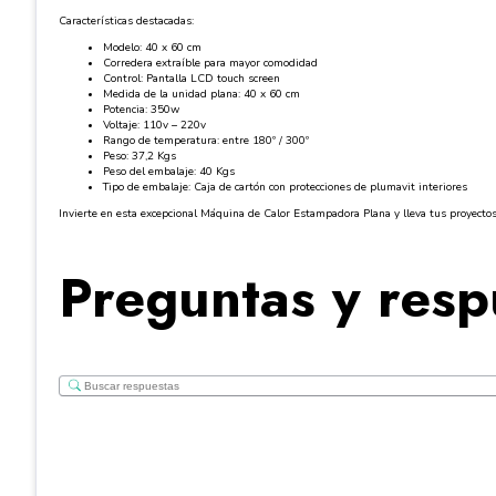
Características destacadas:
Modelo: 40 x 60 cm
Corredera extraíble para mayor comodidad
Control: Pantalla LCD touch screen
Medida de la unidad plana: 40 x 60 cm
Potencia: 350w
Voltaje: 110v – 220v
Rango de temperatura: entre 180º / 300º
Peso: 37,2 Kgs
Peso del embalaje: 40 Kgs
Tipo de embalaje: Caja de cartón con protecciones de plumavit interiores
Invierte en esta excepcional Máquina de Calor Estampadora Plana y lleva tus proyectos 
Preguntas y resp