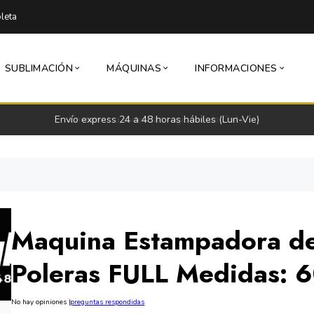
leta
SUBLIMACIÓN
MÁQUINAS
INFORMACIONES
Envío express 24 a 48 horas hábiles (Lun-Vie)
Maquina Estampadora d
Poleras FULL Medidas: 
No hay opiniones
|
preguntas respondidas