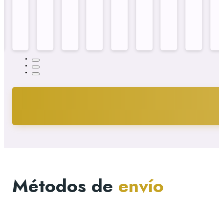
×9...
Métodos de
envío