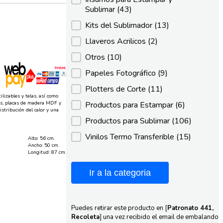
Sublimar
(43)
Kits del Sublimador
(13)
Llaveros Acrilicos
(2)
Otros
(10)
Papeles Fotográfico
(9)
Plotters de Corte
(11)
ilizables y telas, así como
icas, placas de madera MDF y
Productos para Estampar
(6)
stribución del calor y una
Productos para Sublimar
(106)
Vinilos Termo Transferible
(15)
Alto: 56 cm.
Ancho: 50 cm.
Longitud: 87 cm.
Ir a la categoria
Puedes retirar este producto en [
Patronato 441,
Recoleta
] una vez recibido el email de embalando