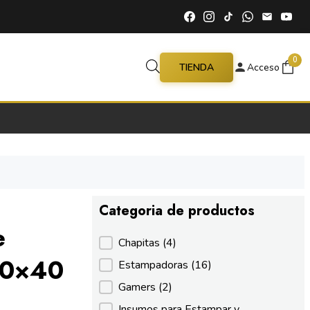
0
TIENDA
Acceso
Categoria de productos
e
Categoria de productos
Chapitas
(4)
60×40
Estampadoras
(16)
Gamers
(2)
Insumos para Estampar y