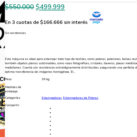
El
El
$
550.000
$
499.999
precio
precio
En 3 cuotas de $166.666 sin interés
original
actual
era:
es:
Sin existencias
$550.000.
$499.999.
Esta máquina es ideal para estampar todo tipo de textiles, como poleras, polerones, bolsas reut
también objetos planos sublimables, como rocas fotográficas, cristales, llaveros, placas metál
medallones. Cuenta con resistencias estratégicamente distribuidas, asegurando una perfecta di
óptima transferencia de imágenes homogénea. El…
Peso:
36 kg.
Medidas de
embalaje:
Categorías:
Estampadoras
,
Estampadoras de Poleras
Compartir: