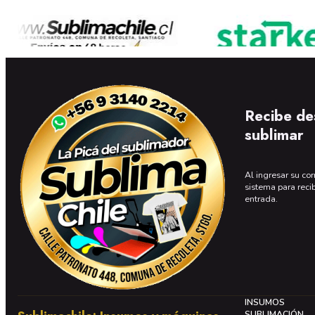
Recibe de
sublimar
Al ingresar su cor
sistema para reci
entrada.
INSUMOS
SUBLIMACIÓN