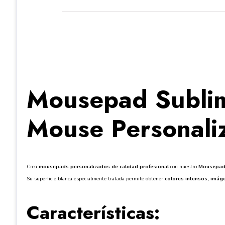
Mousepad Sublim
Mouse Personaliz
Crea
mousepads personalizados de calidad profesional
con nuestro
Mousepad 
Su superficie blanca especialmente tratada permite obtener
colores intensos, imáge
Características: