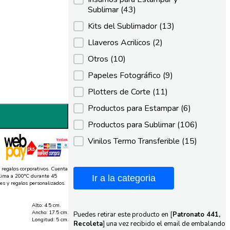
Sublimar
(43)
Kits del Sublimador
(13)
Llaveros Acrilicos
(2)
Otros
(10)
Papeles Fotográfico
(9)
Plotters de Corte
(11)
Productos para Estampar
(6)
Productos para Sublimar
(106)
Vinilos Termo Transferible
(15)
 regalos corporativos. Cuenta
ublima a 200°C durante 45
Ir a la categoria
es y regalos personalizados.
Alto: 4.5 cm.
Ancho: 17.5 cm.
Puedes retirar este producto en [
Patronato 441,
Longitud: 5 cm.
Recoleta
] una vez recibido el email de embalando