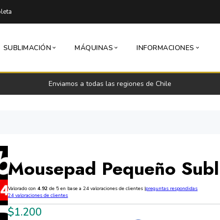
leta
SUBLIMACIÓN
MÁQUINAS
INFORMACIONES
Enviamos a todas las regiones de Chile
Mousepad Pequeño Subl
Valorado con
4.92
de 5 en base a
24
valoraciones de clientes
|
preguntas respondidas
24
valoraciones de clientes
$
1.200