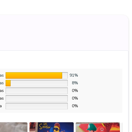
las
91%
las
8%
las
0%
las
0%
la
0%