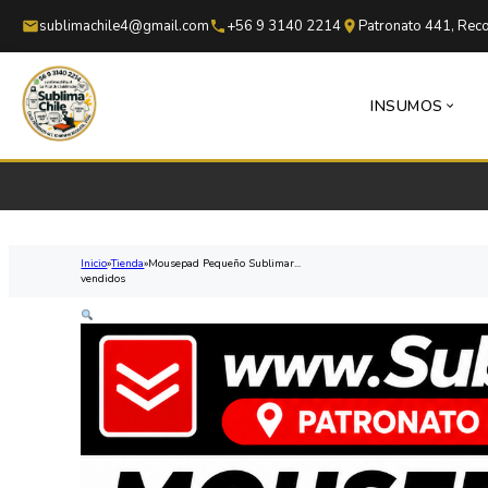
Saltar al contenido principal
Saltar al pie de página
sublimachile4@gmail.com
+56 9 3140 2214
Patronato 441, Reco
INSUMOS
Inicio
Tienda
Mousepad Pequeño Sublimar...
vendidos