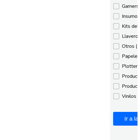
Gamer
Insumos
Kits de
Llaveros
Otros
(
Papeles
Plotter
Product
Product
Vinilos 
Ir a l