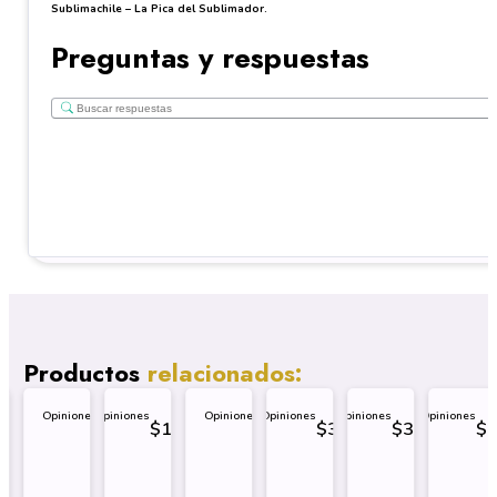
Sublimachile – La Pica del Sublimador.
Preguntas y respuestas
Productos
relacionados:
Opiniones
Opiniones
Opiniones
Opiniones
Opiniones
Opiniones
7.499
$
1.499
$
3.499
$
3.499
$