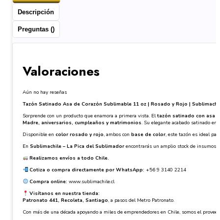
Descripción
Preguntas ()
Valoraciones
Aún no hay reseñas
Tazón Satinado Asa de Corazón Sublimable 11 oz | Rosado y Rojo | Sublimachil
Sorprende con un producto que enamora a primera vista. El
tazón satinado con asa d
Madre, aniversarios, cumpleaños y matrimonios
. Su elegante acabado satinado ent
Disponible en
color rosado y rojo
, ambos con
base de color
, este tazón es ideal p
En
Sublimachile – La Pica del Sublimador
encontrarás un amplio stock de insumos pa
Realizamos envíos a todo Chile.
Cotiza o compra directamente por WhatsApp:
+56 9 3140 2214
Compra online:
www.sublimachile.cl
Visítanos en nuestra tienda:
Patronato 441, Recoleta, Santiago
, a pasos del Metro Patronato.
Con más de una década apoyando a miles de emprendedores en Chile, somos el proveedor 