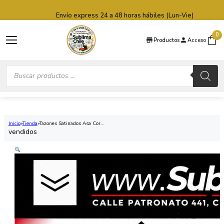
Saltar al contenido principal
Saltar al pie de página
Envío express 24 a 48 horas hábiles (Lun-Vie)
0
Productos
Acceso
Búsqueda
de
productos
Inicio
Tienda
Tazones Satinados Asa Cor...
vendidos