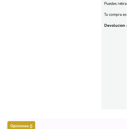
Puedes retirar
Tu compra esta
Devolucion gr
Opiniones ()