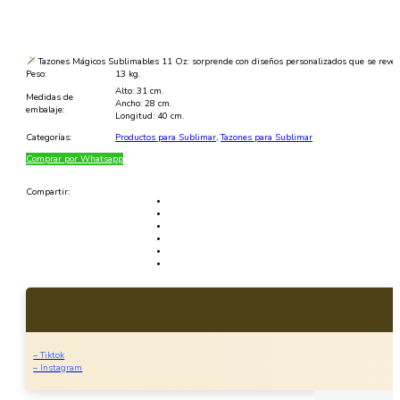
11oz
cantidad
Tazones Mágicos Sublimables 11 Oz: sorprende con diseños personalizados que se revela
Peso:
13 kg.
Alto: 31 cm.
Medidas de
Ancho: 28 cm.
embalaje:
Longitud: 40 cm.
Categorías:
Productos para Sublimar
,
Tazones para Sublimar
Comprar por Whatsapp
Compartir:
– Tiktok
– Instagram