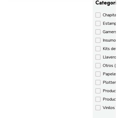
Categori
Categori
Chapita
Estamp
Gamer
Insumos
Kits de
Llaveros
Otros
(
Papeles
Plotter
Product
Product
Vinilos 