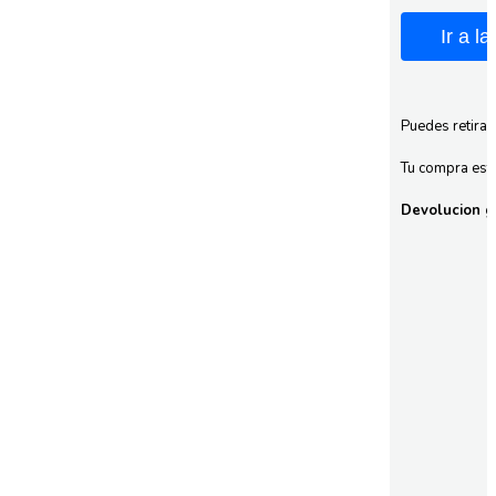
Ir a l
Puedes retirar
Tu compra esta
Devolucion gr