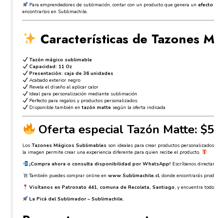
Para emprendedores de sublimación, contar con un producto que genera un
efecto 
encontrarlos en Sublimachile.
Características de Tazones M
Tazón mágico sublimable
Capacidad: 11 Oz
Presentación: caja de 36 unidades
Acabado exterior negro
Revela el diseño al aplicar calor
Ideal para personalización mediante sublimación
Perfecto para regalos y productos personalizados
Disponible también en
tazón matte
según la oferta indicada
Oferta especial Tazón Matte: $5
Los
Tazones Mágicos Sublimables
son ideales para crear productos personalizados 
la imagen permite crear una experiencia diferente para quien recibe el producto.
¡Compra ahora o consulta disponibilidad por WhatsApp!
Escríbenos directam
También puedes comprar online en
www.Sublimachile.cl
, donde encontrarás produ
Visítanos en Patronato 441, comuna de Recoleta, Santiago
, y encuentra todo 
La Picá del Sublimador – Sublimachile.