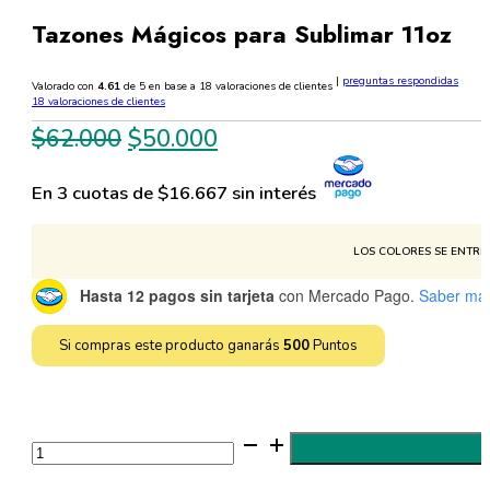
Tazones Mágicos para Sublimar 11oz
|
preguntas respondidas
Valorado con
4.61
de 5 en base a
18
valoraciones de clientes
18
valoraciones de clientes
El
El
$
62.000
$
50.000
precio
precio
En 3 cuotas de $16.667 sin interés
original
actual
era:
es:
LOS COLORES SE ENTREG
$62.000.
$50.000.
Hasta 12 pagos sin tarjeta
con Mercado Pago.
Saber má
Si compras este producto ganarás
500
Puntos
Tazones
Mágicos
para
Sublimar