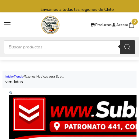
Saltar al contenido principal
Saltar al pie de página
Enviamos a todas las regiones de Chile
0
Productos
Acceso
Búsqueda
de
productos
Inicio
Tienda
Tazones Mágicos para Subl...
vendidos