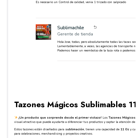
Es necesario un Control de calidad, venia 1 trizado con salpicado
Sublimachile
Gerente de tienda
Hola Jose, todas, pero absolutamente todas las tazas son 
Lamentablemente, a veces, las agencias de transporte no 
Podemos hacer un reembolso de la taza rota o podemos v
Tazones Mágicos Sublimables 11
¡Un producto que sorprende desde el primer vistazo!
Los
Tazones Mágicos S
visual atractivo que puede ayudarte a diferenciar tus productos y captar la atención de tu
Estos tazones están diseñados para
sublimación
, tienen una capacidad de
11 Oz
y cuen
para celebraciones, merchandising y proyectos creativos.