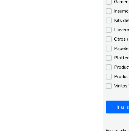
Gamer
Insumos
Kits de
Llaveros
Otros
(
Papeles
Plotter
Product
Product
Vinilos 
Ir a l
Puedes retirar