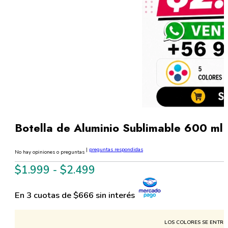
Botella de Aluminio Sublimable 600 ml 
|
preguntas respondidas
No hay opiniones o preguntas
Rango
$
1.999
-
$
2.499
de
En 3 cuotas de $666 sin interés
precios:
desde
LOS COLORES SE ENTREG
$1.999