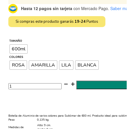
hasta
Hasta 12 pagos sin tarjeta
con Mercado Pago.
Saber má
$2.499
Si compras este producto ganarás
19-24
Puntos
TAMAÑO
600ml
COLORES
ROSA
AMARILLA
LILA
BLANCA
Botella
de
Aluminio
Sublimable
600
ml
Color
cantidad
Botella de Aluminio de varios colores para Sublimar de 600 ml. Producto ideal para sublimar
Peso:
0,135 kg.
Alto: 9 cm.
Medidas de