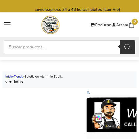
Saltar al contenido principal
Saltar al pie de página
Envío express 24 a 48 horas hábiles (Lun-Vie)
0
Productos
Acceso
Búsqueda
de
productos
Inicio
Tienda
Botella de Aluminio Subli...
vendidos