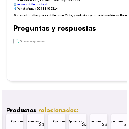
Patronato 441, Recoleta, Santiago de Chile
www.sublimachile.cl
WhatsApp: +569 3140 2214
Si buscas
botellas para sublimar en Chile, productos para sublimación en Pat
Preguntas y respuestas
Productos
relacionados:
Opiniones
Opiniones
Opiniones
Opiniones
Opiniones
Opiniones
7.499
$
1.499
$
3.499
$
3.499
$