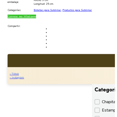
Ancho: 9 cm.
embalaje:
Longitud: 25 cm.
Categorías:
Botellas para Sublimar
,
Productos para Sublimar
Comprar por Whatsapp
Compartir:
– Tiktok
– Instagram
Categori
Categori
Chapita
Estamp