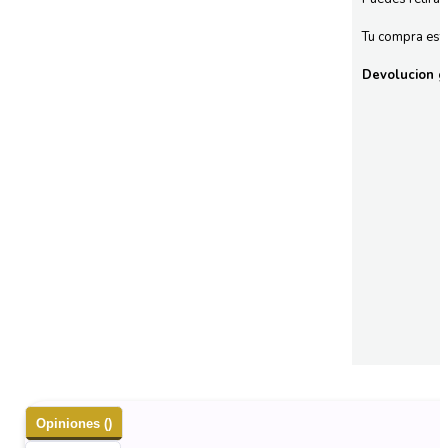
Tu compra esta
Devolucion gr
Opiniones ()