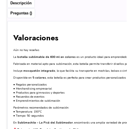
Descripción
Preguntas ()
Valoraciones
Aún no hay reseñas
La
botella sublimable de 600 ml en colores
es un producto ideal para emprendedores
Fabricada en material apto para sublimación, esta botella permite transferir diseños pe
Incluye
mosquetón integrado
, lo que facilita su transporte en mochilas, bolsos o ci
Disponible en
5 colores
, esta botella es perfecta para crear productos personalizados c
• Regalos personalizados
• Merchandising empresarial
• Productos para gimnasios y deportes
• Recuerdos de eventos
• Emprendimientos de sublimación
Parámetros recomendados de sublimación:
• Temperatura: 190°C
• Tiempo: 50 segundos
En
Sublimachile – La Picá del Sublimador
, encontrarás una amplia variedad de produ