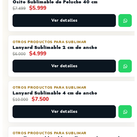
Osito Sublimable de Peluche 40 cm
$3.999
El
El
$
5.999
$
7.499
precio
precio
original
actual
Ver detalles
era:
es:
$7.499.
$5.999.
OTROS PRODUCTOS PARA SUBLIMAR
OFERTA
Lanyard Sublimable 2 cm de ancho
El
El
$
4.999
$
6.000
precio
precio
original
actual
Ver detalles
era:
es:
$6.000.
$4.999.
OTROS PRODUCTOS PARA SUBLIMAR
OFERTA
Lanyard Sublimable 4 cm de ancho
El
El
$
7.500
$
10.000
precio
precio
original
actual
Ver detalles
era:
es:
$10.000.
$7.500.
OTROS PRODUCTOS PARA SUBLIMAR
OFERTA