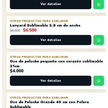
original
actual
Ver detalles
era:
es:
$5.000.
$3.999.
OTROS PRODUCTOS PARA SUBLIMAR
OFERTA
AGOTADO
Lanyard Sublimable 2.5 cm de ancho
El
El
$
6.500
$
8.000
precio
precio
original
actual
Ver detalles
era:
es:
$8.000.
$6.500.
OTROS PRODUCTOS PARA SUBLIMAR
AGOTADO
Oso de peluche pequeño con corazón sublimable
21cm
$
4.000
Ver detalles
OTROS PRODUCTOS PARA SUBLIMAR
OFERTA
Oso de Peluche Grande 40 cm con Polera
Sublimable