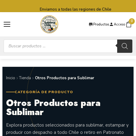
Saltar al contenido principal
Saltar al pie de página
Enviamos a todas las regiones de Chile
0
Productos
Acceso
Búsqueda
de
productos
Inicio
Tienda
Otros Productos para Sublimar
CATEGORÍA DE PRODUCTO
Otros Productos para
Sublimar
Explora productos seleccionados para sublimar, estampar y
producir con despacho a todo Chile o retiro en Patronato