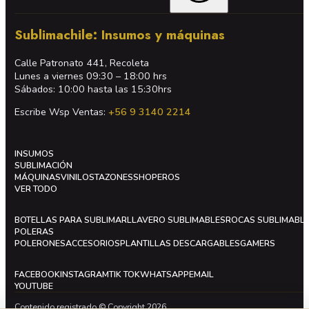
Sublimachile: Insumos y máquinas
Calle Patronato 441, Recoleta
Lunes a viernes 09:30 – 18:00 hrs
Sábados: 10:00 hasta las 15:30hrs
Escribe Wsp Ventas:
+56 9 3140 2214
INSUMOS
SUBLIMACIÓN
MÁQUINAS
VINILOS
TAZONES
SHOPEROS
VER TODO
BOTELLAS PARA SUBLIMAR
LLAVERO SUBLIMABLES
ROCAS SUBLIMABL
POLERAS
POLERONES
ACCESORIOS
PLANTILLAS DESCARGABLES
GAMERS
FACEBOOK
INSTAGRAM
TIK TOK
WHATSAPP
EMAIL
YOUTUBE
Contenido registrado © Copyright 2026