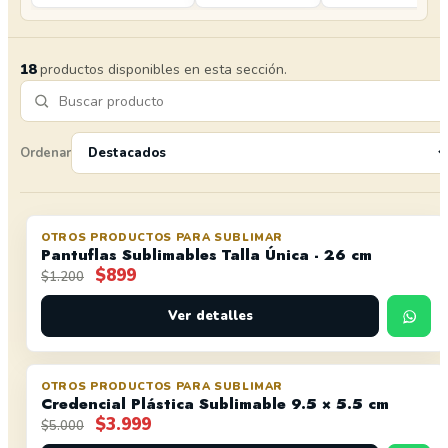
18
productos disponibles en esta sección.
Ordenar
OTROS PRODUCTOS PARA SUBLIMAR
OFERTA
Pantuflas Sublimables Talla Única - 26 cm
El
El
$
899
$
1.200
precio
precio
original
actual
Ver detalles
era:
es:
$1.200.
$899.
OTROS PRODUCTOS PARA SUBLIMAR
OFERTA
Credencial Plástica Sublimable 9.5 × 5.5 cm
El
El
$
3.999
$
5.000
precio
precio