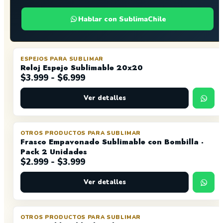
Hablar con SublimaChile
ESPEJOS PARA SUBLIMAR
OFERTA
Reloj Espejo Sublimable 20x20
Rango
$
3.999
-
$
6.999
de
Ver detalles
precios:
desde
$3.999
hasta
OTROS PRODUCTOS PARA SUBLIMAR
Frasco Empavonado Sublimable con Bombilla -
$6.999
Pack 2 Unidades
Rango
$
2.999
-
$
3.999
de
Ver detalles
precios:
desde
$2.999
hasta
OTROS PRODUCTOS PARA SUBLIMAR
OFERTA