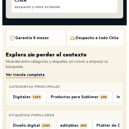
Chile
despacho y retiro en tienda
Garantía 6 meses
Despacho a todo Chile
Explora sin perder el contexto
Muévete entre categorías y etiquetas sin volver a empezar la
búsqueda.
Ver tienda completa
CATEGORÍAS PRINCIPALES
Digitales
Productos para Sublimar
Insum
1035
106
ETIQUETAS POPULARES
Diseño digital
editables
Plotter de Corte
1003
600