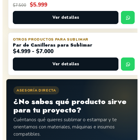
El
El
$
5.999
$
7.500
precio
precio
original
actual
Ver detalles
era:
es:
$7.500.
$5.999.
OTROS PRODUCTOS PARA SUBLIMAR
OFERTA
Par de Canilleras para Sublimar
Rango
$
4.999
-
$
7.000
de
Ver detalles
precios:
desde
$4.999
hasta
ASESORÍA DIRECTA
$7.000
¿No sabes qué producto sirve
para tu proyecto?
Cuéntanos qué quieres sublimar o estampar y te
orientamos con materiales, máquinas e insumos
compatibles.