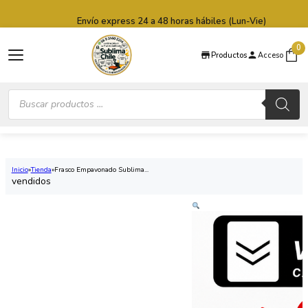
Saltar al contenido principal
Saltar al pie de página
Envío express 24 a 48 horas hábiles (Lun-Vie)
0
Productos
Acceso
Búsqueda
de
productos
Inicio
Tienda
Frasco Empavonado Sublima...
vendidos