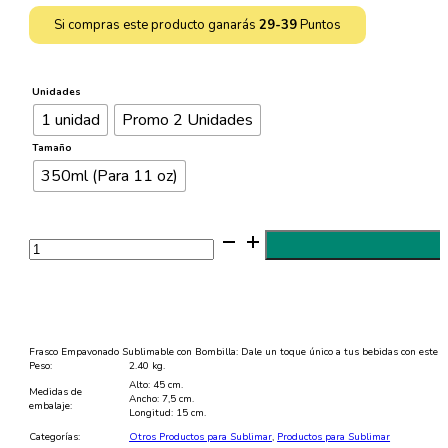
hasta
Si compras este producto ganarás
29-39
Puntos
$3.999
Unidades
1 unidad
Promo 2 Unidades
Tamaño
350ml (Para 11 oz)
Frasco
Empavonado
Sublimable
con
Bombilla
-
Pack
2
Unidades
Frasco Empavonado Sublimable con Bombilla: Dale un toque único a tus bebidas con este frasc
cantidad
Peso:
2.40 kg.
Alto: 45 cm.
Medidas de
Ancho: 7,5 cm.
embalaje:
Longitud: 15 cm.
Categorías:
Otros Productos para Sublimar
,
Productos para Sublimar