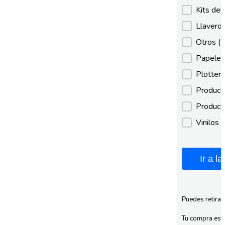
Kits de
Llaveros
Otros
(
Papeles
Plotter
Product
Product
Vinilos 
Ir a l
Puedes retirar
Tu compra esta