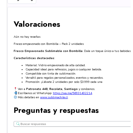
Valoraciones
Aún no hay reseñas
Frasco empavonado con Bombilla – Pack 2 unidades
Frasco Empavonado Sublimable con Bombilla
: Dale un toque único a tus bebidas c
Características destacadas
:
Material: Vidrio empavonado de alta calidad.
Capacidad ideal para refrescos, jugos o cualquier bebida.
Compatible con tinta de sublimación.
Versátil para regalos personalizados, eventos y recuerdos.
Promoción: ¡Llévate 2 unidades por solo $3.999 cada una
Ven a
Patronato 448, Recoleta, Santiago
y conócenos.
Escríbenos al WhatsApp:
https://wa.me/56931402214
.
Más detalles en
www.sublimachile.cl
.
Preguntas y respuestas