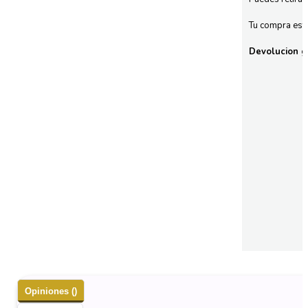
Tu compra esta
Devolucion gr
Opiniones ()