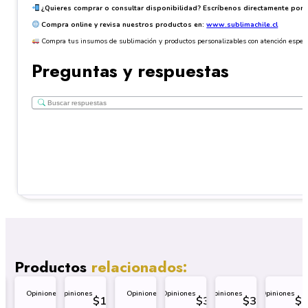
¿Quieres comprar o consultar disponibilidad? Escríbenos directamente por
Compra online y revisa nuestros productos en:
www.sublimachile.cl
Compra tus insumos de sublimación y productos personalizables con atención especia
Preguntas y respuestas
Productos
relacionados:
Opiniones
Opiniones
Opiniones
Opiniones
Opiniones
Opiniones
7.499
$
1.499
$
3.499
$
3.499
$