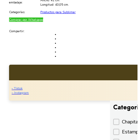
Ancho: 41 cm.
embalaje:
Longitud: 43,05 cm.
Categorías:
Productos para Sublimar
Comprar por Whatsapp
Compartir:
– Tiktok
– Instagram
Categori
Categori
Chapita
Estamp