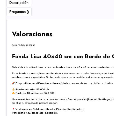
Descripción
Preguntas ()
Valoraciones
Aún no hay reseñas
Funda Lisa 40×40 cm con Borde de Col
Dale vida a tus diseños con nuestras
fundas lisas de 40 x 40 cm con borde de colo
Estas
fundas para cojines sublimables
cuentan con un diseño liso y elegante, ideal p
celebraciones especiales
. Su borde de color aporta un detalle diferencial que ayuda a
Disponibles en diferentes colores
, ideales para combinar con distintos diseños y 
Precio unitario: $2.000 c/u
Pack de 10 unidades: $20.000
Una excelente alternativa para quienes buscan
fundas para cojines en Santiago
, pr
ampliar tu catálogo de personalización.
Visítanos en Sublimachile – La Picá del Sublimador:
Patronato 441, Recoleta, Santiago.