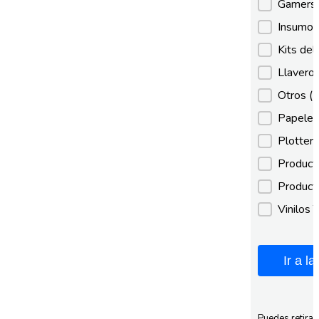
Gamer
Insumos
Kits de
Llaveros
Otros
(
Papeles
Plotter
Product
Product
Vinilos 
Ir a l
Puedes retirar