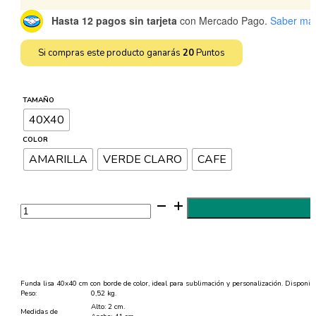
Hasta 12 pagos sin tarjeta
con Mercado Pago.
Saber má
Si compras este producto ganarás
20
Puntos
TAMAÑO
40X40
COLOR
AMARILLA
VERDE CLARO
CAFE
Funda
Sublimable
40x40
cm
con
Borde
de
Color
cantidad
Funda lisa 40x40 cm con borde de color, ideal para sublimación y personalización. Disponibl
Peso:
0,52 kg.
Alto: 2 cm.
Medidas de