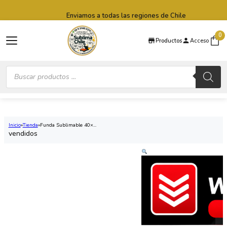
Saltar al contenido principal
Saltar al pie de página
Enviamos a todas las regiones de Chile
0
Productos
Acceso
Búsqueda
de
productos
Inicio
Tienda
Funda Sublimable 40×...
vendidos