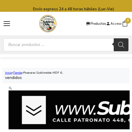
Saltar al contenido principal
Saltar al pie de página
Envío express 24 a 48 horas hábiles (Lun-Vie)
0
Productos
Acceso
Búsqueda
de
productos
Inicio
Tienda
Posavaso Sublimable MDF 6...
vendidos