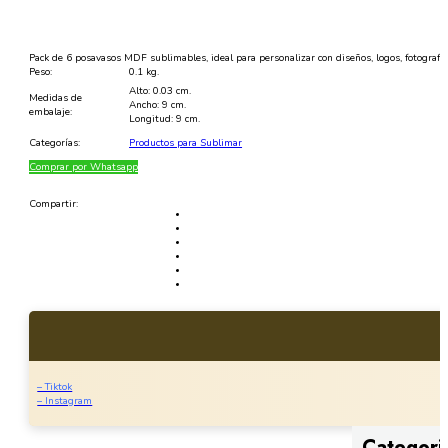
Pack de 6 posavasos MDF sublimables, ideal para personalizar con diseños, logos, fotografí
Peso:
0.1 kg.
Alto: 0.03 cm.
Medidas de
Ancho: 9 cm.
embalaje:
Longitud: 9 cm.
Categorías:
Productos para Sublimar
Comprar por Whatsapp
Compartir:
– Tiktok
– Instagram
Categori