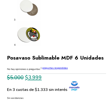
Posavaso Sublimable MDF 6 Unidades
|
preguntas respondidas
No hay opiniones o preguntas
El
El
$
5.000
$
3.999
precio
precio
En 3 cuotas de $1.333 sin interés
original
actual
era:
es:
Sin existencias
$5.000.
$3.999.