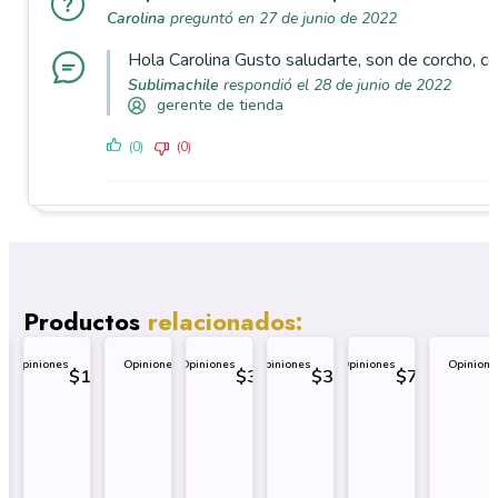
Carolina
preguntó en 27 de junio de 2022
Hola Carolina Gusto saludarte, son de corcho, c
Sublimachile
respondió el 28 de junio de 2022
gerente de tienda
(0)
(0)
Productos
relacionados:
nes
Opiniones
Opiniones
Opiniones
Opiniones
Opiniones
Opinione
$
1.499
$
3.499
$
3.499
$
799
Correa
Atril para
Espejo
Canilleras
B
Retráctil
Frasco Tapa
Azulejo
rar
Comprar
Comprar
Comprar
Comprar
Comprar
Comprar