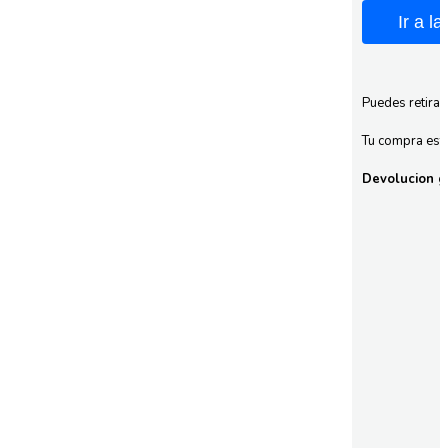
Ir a l
Puedes retirar
Tu compra esta
Devolucion gr