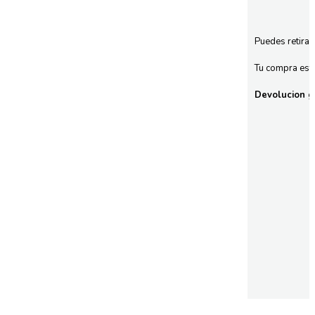
Puedes retirar
Tu compra esta
Devolucion gr