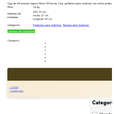
Caja de 36 tazones negros Patch White de 11oz, perfectos para sublimar con estilo profesiona
Peso:
14 kg.
Alto: 31 cm.
Medidas de
Ancho: 27 cm.
embalaje:
Longitud: 41 cm.
Categorías:
Productos para Sublimar
,
Tazones para Sublimar
Comprar por Whatsapp
Compartir:
– Tiktok
– Instagram
Categori