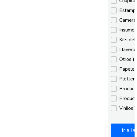
Categori
Chapita
Estamp
Gamer
Insumos
Kits de
Llaveros
Otros
(
Papeles
Plotter
Product
Product
Vinilos 
Ir a l