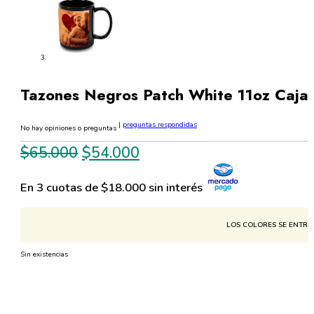
Tazones Negros Patch White 11oz Caja
|
preguntas respondidas
No hay opiniones o preguntas
El
El
$
65.000
$
54.000
precio
precio
En 3 cuotas de $18.000 sin interés
original
actual
era:
es:
LOS COLORES SE ENTREG
$65.000.
$54.000.
Sin existencias