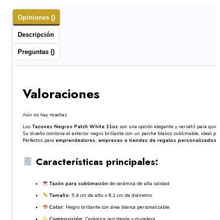
Opiniones ()
Descripción
Preguntas ()
Valoraciones
Aún no hay reseñas
Los
Tazones Negros Patch White 11oz
son una opción elegante y versátil para quien
Su diseño combina el exterior negro brillante con un parche blanco sublimable, ideal pa
Perfectos para
emprendedores, empresas o tiendas de regalos personalizados
,
Características principales:
Tazón para sublimación
de cerámica de alta calidad.
Tamaño:
9,4 cm de alto x 8,1 cm de diámetro.
Color:
Negro brillante con área blanca personalizable.
Composición:
Cerámica resistente y duradera.