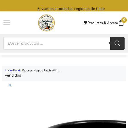
Saltar al contenido principal
Saltar al pie de página
Enviamos a todas las regiones de Chile
0
Productos
Acceso
Búsqueda
de
productos
Inicio
Tienda
Tazones Negros Patch Whit...
vendidos