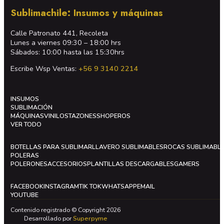
Sublimachile: Insumos y máquinas
Calle Patronato 441, Recoleta
Lunes a viernes 09:30 – 18:00 hrs
Sábados: 10:00 hasta las 15:30hrs
Escribe Wsp Ventas:
+56 9 3140 2214
INSUMOS
SUBLIMACIÓN
MÁQUINAS
VINILOS
TAZONES
SHOPEROS
VER TODO
BOTELLAS PARA SUBLIMAR
LLAVERO SUBLIMABLES
ROCAS SUBLIMABL
POLERAS
POLERONES
ACCESORIOS
PLANTILLAS DESCARGABLES
GAMERS
FACEBOOK
INSTAGRAM
TIK TOK
WHATSAPP
EMAIL
YOUTUBE
Contenido registrado © Copyright 2026
Desarrollado por
Superpyme