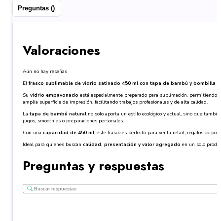
Preguntas ()
Valoraciones
Aún no hay reseñas
El
frasco sublimable de vidrio satinado 450 ml con tapa de bambú y bombilla
es
Su
vidrio empavonado
está especialmente preparado para sublimación, permitiendo una 
amplia superficie de impresión, facilitando trabajos profesionales y de alta calidad.
La
tapa de bambú natural
no solo aporta un estilo ecológico y actual, sino que tambié
jugos, smoothies o preparaciones personales.
Con una
capacidad de 450 ml
, este frasco es perfecto para venta retail, regalos cor
Ideal para quienes buscan
calidad, presentación y valor agregado
en un solo produc
Preguntas y respuestas