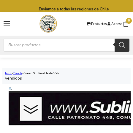
Saltar al contenido principal
Saltar al pie de página
Enviamos a todas las regiones de Chile
0
Productos
Acceso
Búsqueda
de
productos
Inicio
Tienda
Frasco Sublimable de Vidr...
vendidos