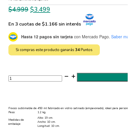
El
El
$
4.999
$
3.499
precio
precio
En 3 cuotas de $1.166 sin interés
original
actual
era:
es:
Hasta 12 pagos sin tarjeta
con Mercado Pago.
Saber má
$4.999.
$3.499.
Si compras este producto ganarás
34
Puntos
Frasco
Sublimable
de
Vidrio
Satinado
450
ml
con
Tapa
Frasco sublimable de 450 ml fabricado en vidrio satinado (empavonado), ideal para personali
de
Peso:
1.2 kg.
Bambú
Alto: 19 cm.
y
Medidas de
Ancho: 10 cm.
Bombilla
embalaje:
Longitud: 10 cm.
cantidad