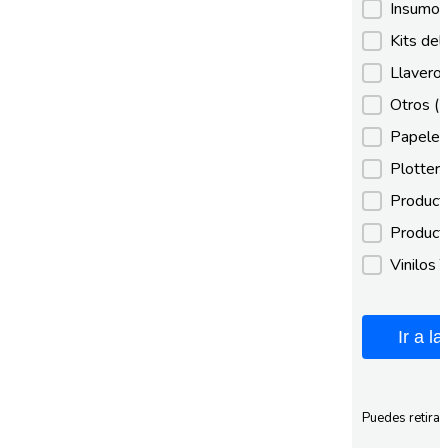
Insumos
Kits de
Llaveros
Otros
(
Papeles
Plotter
Product
Product
Vinilos 
Ir a l
Puedes retirar