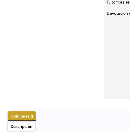
Tu compra esta
Devolucion gr
Opiniones ()
Descripción