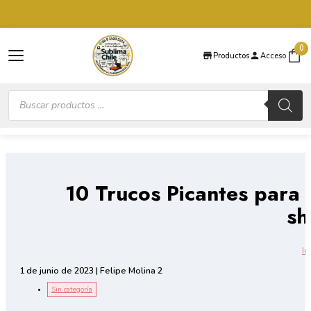
Saltar al contenido principal
Saltar al pie de página
0
Productos
Acceso
Búsqueda
de
productos
10 Trucos Picantes para
sh
In
1 de junio de 2023 | Felipe Molina 2
Sin categoría