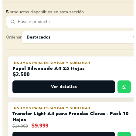
5
productos disponibles en esta sección.
Ordenar
INSUMOS PARA ESTAMPAR Y SUBLIMAR
Papel Siliconado A4 25 Hojas
$
2.500
Ver detalles
INSUMOS PARA ESTAMPAR Y SUBLIMAR
OFERTA
Transfer Light A4 para Prendas Claras - Pack 10
Hojas
El
El
$
9.999
$
14.000
precio
precio