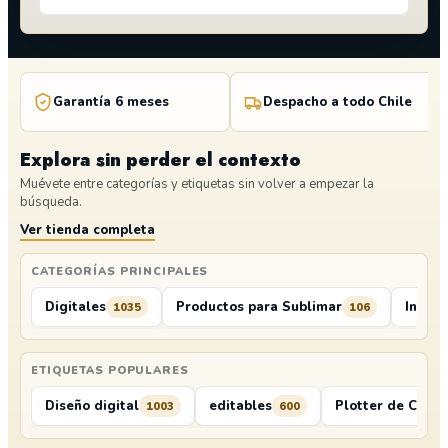
Garantía 6 meses
Despacho a todo Chile
Explora sin perder el contexto
Muévete entre categorías y etiquetas sin volver a empezar la
búsqueda.
Ver tienda completa
CATEGORÍAS PRINCIPALES
Digitales
Productos para Sublimar
Insum
1035
106
ETIQUETAS POPULARES
Diseño digital
editables
Plotter de Corte
1003
600