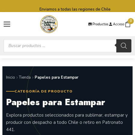
Saltar al contenido principal
Saltar al pie de página
Enviamos a todas las regiones de Chile
0
Productos
Acceso
Búsqueda
de
productos
Inicio
Tienda
Papeles para Estampar
CATEGORÍA DE PRODUCTO
Papeles para Estampar
Explora productos seleccionados para sublimar, estampar y
producir con despacho a todo Chile o retiro en Patronato
441.