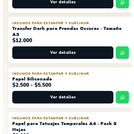
original
actual
Ver detalles
era:
es:
$14.000.
$9.999.
INSUMOS PARA ESTAMPAR Y SUBLIMAR
Transfer Dark para Prendas Oscuras - Tamaño
A3
$
12.000
Ver detalles
INSUMOS PARA ESTAMPAR Y SUBLIMAR
Papel Siliconado
Rango
$
2.500
-
$
5.500
de
Ver detalles
precios:
desde
$2.500
hasta
INSUMOS PARA ESTAMPAR Y SUBLIMAR
NUEVO
Papel para Tatuajes Temporales A4 - Pack 5
$5.500
Hojas