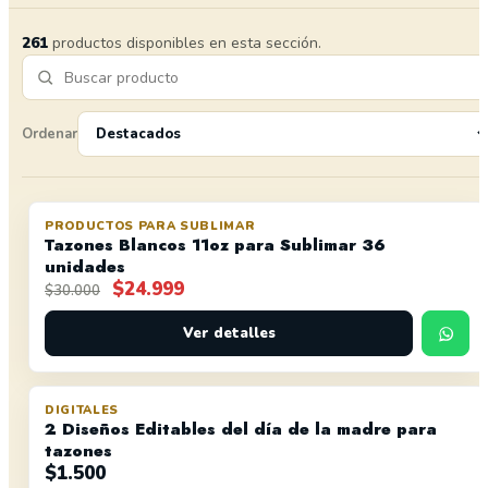
261
productos disponibles en esta sección.
Ordenar
PRODUCTOS PARA SUBLIMAR
OFERTA
Tazones Blancos 11oz para Sublimar 36
unidades
El
El
$
24.999
$
30.000
precio
precio
original
Ver detalles
actual
era:
es:
$30.000.
$24.999.
DIGITALES
2 Diseños Editables del día de la madre para
tazones
$
1.500