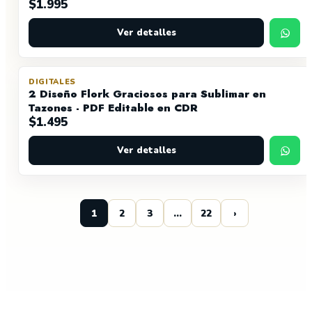
$
1.995
Ver detalles
DIGITALES
2 Diseño Flork Graciosos para Sublimar en
Tazones - PDF Editable en CDR
$
1.495
Ver detalles
1
2
3
…
22
›