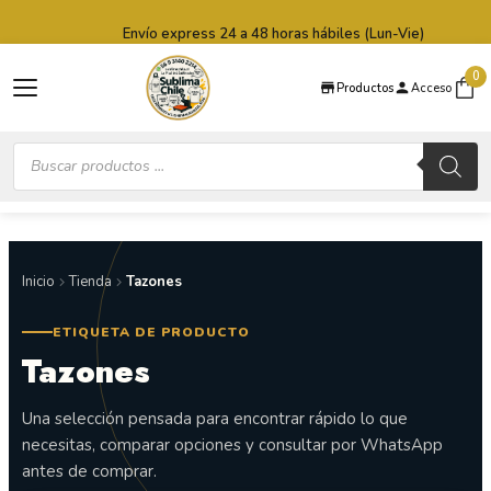
Saltar al contenido principal
Saltar al pie de página
Envío express 24 a 48 horas hábiles (Lun-Vie)
0
Productos
Acceso
Búsqueda
de
productos
Inicio
Tienda
Tazones
ETIQUETA DE PRODUCTO
Tazones
Una selección pensada para encontrar rápido lo que
necesitas, comparar opciones y consultar por WhatsApp
antes de comprar.