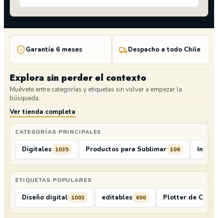
Garantía 6 meses
Despacho a todo Chile
Explora sin perder el contexto
Muévete entre categorías y etiquetas sin volver a empezar la
búsqueda.
Ver tienda completa
CATEGORÍAS PRINCIPALES
Digitales
Productos para Sublimar
Insum
1035
106
ETIQUETAS POPULARES
Diseño digital
editables
Plotter de Corte
1003
600