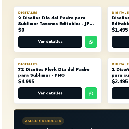
DIGITALES
DIGITAL
2 Diseños Día del Padre para
Diseños
Sublimar Tazones Editables - JPG y
Editabl
PSD
PSD y 
$
0
$
1.495
Ver detalles
DIGITALES
DIGITAL
72 Diseños Flork Dia del Padre
2 Diseñ
para Sublimar - PNG
para su
PNG
$
4.995
$
2.495
Ver detalles
ASESORÍA DIRECTA