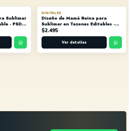
DIGITALES
ra Sublimar
Diseño de Mamá Reina para
able - PSD y
Sublimar en Tazones Editables -
PNG, PSD y PDF
$
2.495
Ver detalles