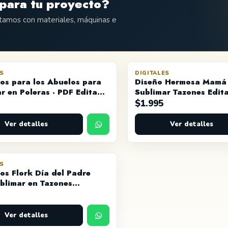
para tu proyecto?
ntamos con materiales, máquinas e
ES
DIGITALES
os para los Abuelos para
Diseño Hermosa Mamá
r en Poleras - PDF Editable
Sublimar Tazones Edita
PSD
$
1.995
Ver detalles
Ver detalles
ES
os Flork Día del Padre
blimar en Tazones
es - PSD y JPG
Ver detalles