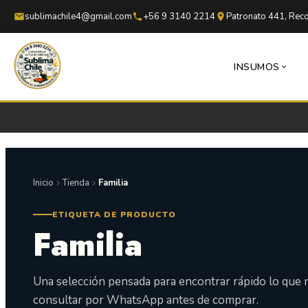
Saltar al contenido principal
Saltar al pie de página
sublimachile4@gmail.com
+56 9 3140 2214
Patronato 441, Reco
INSUMOS
Inicio
Tienda
Familia
ETIQUETA DE PRODUCTO
Familia
Una selección pensada para encontrar rápido lo que 
consultar por WhatsApp antes de comprar.