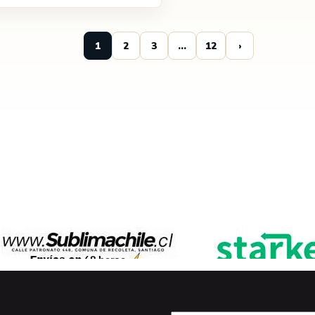
1
2
3
…
12
›