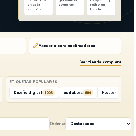
productos
garantía en
despacho y
en esta
compras
retiro en
sección
tienda
Asesoría para sublimadores
Ver tienda completa
ETIQUETAS POPULARES
ilos Termo Transferible
Diseño digital
Kits del Sublimador
editables
Plotter de Corte
Plotter
1003
15
600
13
Ordenar