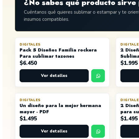
¿No sabes qué producto sirve 
Cuéntanos qué quieres sublimar o estampar y te orie
insumos compatibles.
DIGITALES
DIGITAL
Pack 5 Diseños Familia rockera
2 Diseñ
Para sublimar tazones
Sublima
en CDR
$
6.450
$
1.995
Ver detalles
DIGITALES
DIGITAL
Un diseño para la mejor hermana
2 Diseñ
mayor - PDF
para su
Editabl
$
1.495
$
1.495
Ver detalles