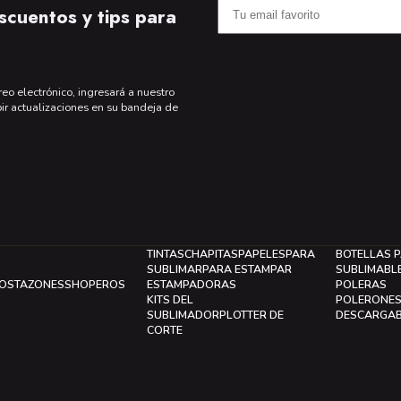
scuentos y tips para
reo electrónico, ingresará a nuestro
bir actualizaciones en su bandeja de
TINTAS
CHAPITAS
PAPELES
PARA
BOTELLAS 
SUBLIMAR
PARA ESTAMPAR
SUBLIMABL
LOS
TAZONES
SHOPEROS
ESTAMPADORAS
POLERAS
KITS DEL
POLERONE
SUBLIMADOR
PLOTTER DE
DESCARGA
CORTE