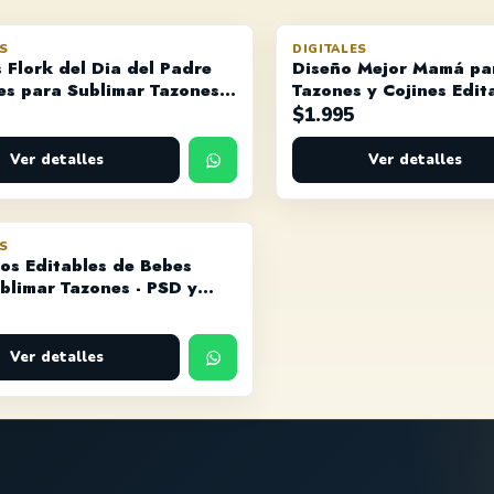
ES
DIGITALES
 Flork del Dia del Padre
Diseño Mejor Mamá pa
es para Sublimar Tazones -
Tazones y Cojines Edit
PNG
PNG
$
1.995
Ver detalles
Ver detalles
ES
os Editables de Bebes
blimar Tazones - PSD y
Ver detalles