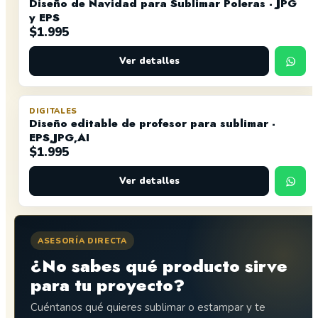
Diseño de Navidad para Sublimar Poleras - JPG
y EPS
$
1.995
Ver detalles
DIGITALES
Diseño editable de profesor para sublimar -
EPS,JPG,AI
$
1.995
Ver detalles
ASESORÍA DIRECTA
¿No sabes qué producto sirve
para tu proyecto?
Cuéntanos qué quieres sublimar o estampar y te