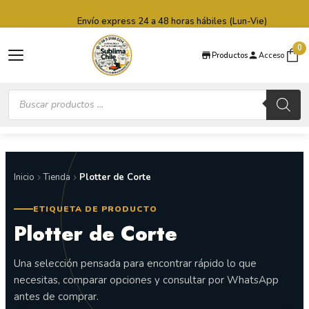
Saltar al contenido principal
Saltar al pie de página
Envío express 24 a 48 horas hábiles (Lun-Vie)
0
Productos
Acceso
Búsqueda
de
productos
Inicio
Tienda
Plotter de Corte
ETIQUETA DE PRODUCTO
Plotter de Corte
Una selección pensada para encontrar rápido lo que
necesitas, comparar opciones y consultar por WhatsApp
antes de comprar.