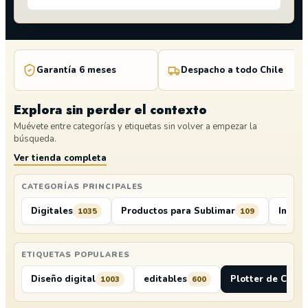
Garantía 6 meses
Despacho a todo Chile
Explora sin perder el contexto
Muévete entre categorías y etiquetas sin volver a empezar la
búsqueda.
Ver tienda completa
CATEGORÍAS PRINCIPALES
Digitales
Productos para Sublimar
Insum
1035
109
ETIQUETAS POPULARES
Diseño digital
editables
Plotter de Corte
1003
600