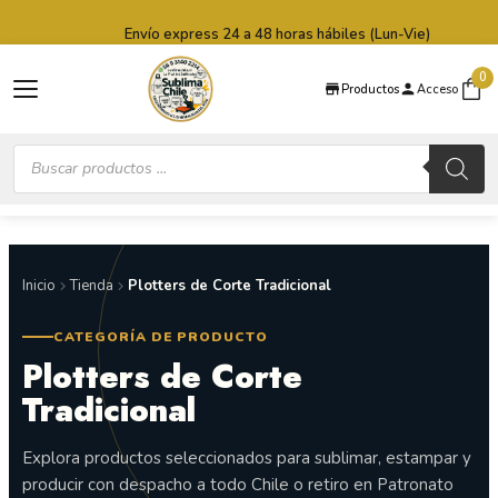
Saltar al contenido principal
Saltar al pie de página
Envío express 24 a 48 horas hábiles (Lun-Vie)
0
Productos
Acceso
Búsqueda
de
productos
Inicio
Tienda
Plotters de Corte Tradicional
CATEGORÍA DE PRODUCTO
Plotters de Corte
Tradicional
Explora productos seleccionados para sublimar, estampar y
producir con despacho a todo Chile o retiro en Patronato