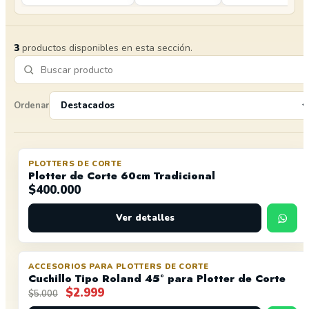
3
productos disponibles en esta sección.
Ordenar
PLOTTERS DE CORTE
AGOTADO
Plotter de Corte 60cm Tradicional
$
400.000
Ver detalles
ACCESORIOS PARA PLOTTERS DE CORTE
OFERTA
Cuchillo Tipo Roland 45° para Plotter de Corte
El
El
$
2.999
$
5.000
precio
precio