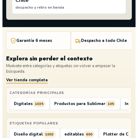
Chile
despacho y retiro en tienda
Garantía 6 meses
Despacho a todo Chile
Explora sin perder el contexto
Muévete entre categorías y etiquetas sin volver a empezar la
búsqueda.
Ver tienda completa
CATEGORÍAS PRINCIPALES
Digitales
Productos para Sublimar
Insum
1035
105
ETIQUETAS POPULARES
Diseño digital
editables
Plotter de Corte
1003
600