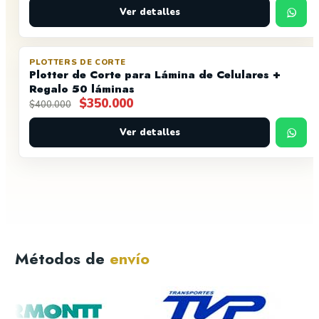
original
actual
Ver detalles
era:
es:
$5.000.
$2.999.
PLOTTERS DE CORTE
OFERTA
AGOTADO
Plotter de Corte para Lámina de Celulares +
Regalo 50 láminas
El
El
$
350.000
$
400.000
precio
precio
original
Ver detalles
actual
era:
es:
$400.000.
$350.000.
Métodos de
envío