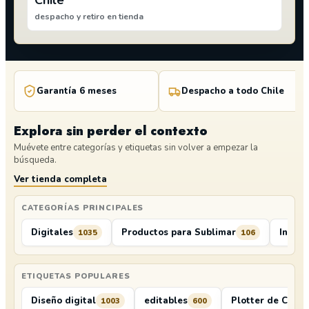
Chile
despacho y retiro en tienda
Garantía 6 meses
Despacho a todo Chile
Explora sin perder el contexto
Muévete entre categorías y etiquetas sin volver a empezar la
búsqueda.
Ver tienda completa
CATEGORÍAS PRINCIPALES
Digitales
Productos para Sublimar
Insum
1035
106
ETIQUETAS POPULARES
Diseño digital
editables
Plotter de Corte
1003
600