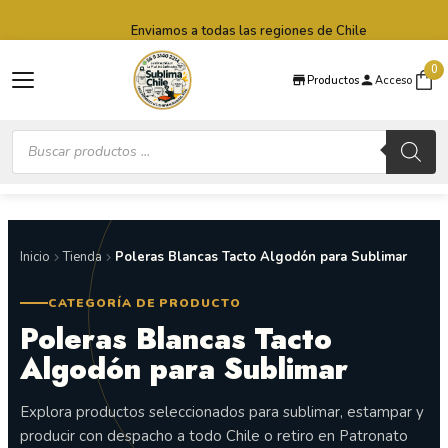
Saltar al contenido principal
Saltar al pie de página
Enviamos a todas las regiones de Chile
0
Productos
Acceso
Búsqueda
de
productos
Inicio
Tienda
Poleras Blancas Tacto Algodón para Sublimar
CATEGORÍA DE PRODUCTO
Poleras Blancas Tacto
Algodón para Sublimar
Explora productos seleccionados para sublimar, estampar y
producir con despacho a todo Chile o retiro en Patronato