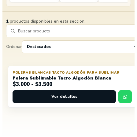
1
productos disponibles en esta sección.
Ordenar
POLERAS BLANCAS TACTO ALGODÓN PARA SUBLIMAR
Polera Sublimable Tacto Algodón Blanca
Rango
$
3.000
-
$
3.500
de
Ver detalles
precios:
desde
$3.000
hasta
$3.500