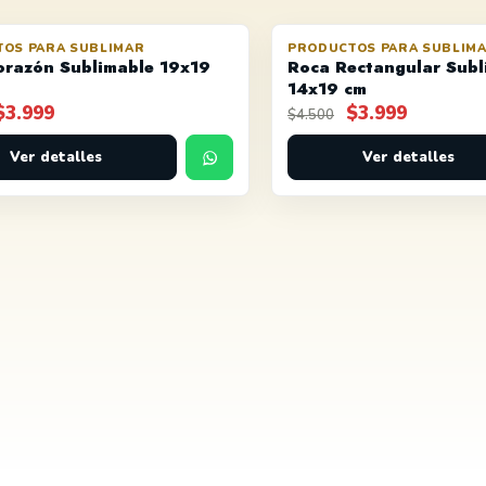
OS PARA SUBLIMAR
PRODUCTOS PARA SUBLIM
OFERTA
orazón Sublimable 19x19
Roca Rectangular Subl
14x19 cm
El
El
El
El
$
3.999
$
3.999
$
4.500
precio
precio
precio
precio
original
Ver detalles
actual
original
Ver detalles
actual
era:
es:
era:
es:
$4.500.
$3.999.
$4.500.
$3.999.