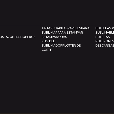
TINTAS
CHAPITAS
PAPELES
PARA
BOTELLAS 
SUBLIMAR
PARA ESTAMPAR
SUBLIMABL
LOS
TAZONES
SHOPEROS
ESTAMPADORAS
POLERAS
KITS DEL
POLERONE
SUBLIMADOR
PLOTTER DE
DESCARGA
CORTE