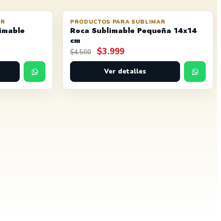
AR
PRODUCTOS PARA SUBLIMAR
AGOTADO
OFERTA
imable
Roca Sublimable Pequeña 14x14
cm
El
El
$
3.999
$
4.500
precio
precio
original
Ver detalles
actual
era:
es:
$4.500.
$3.999.