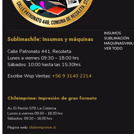
INSUMOS
Sublimachile: Insumos y máquinas
SUBLIMACIÓN
MÁQUINAS
VINI
VER TODO
Calle Patronato 441, Recoleta
Lunes a viernes 09:30 – 18:00 hrs
Sábados: 10:00 hasta las 15:30hrs
Escribe Wsp Ventas:
+56 9 3140 2214
Chileimprime: Impresión de gran formato
Av. El Parrón 579, La Cisterna
Lunes a viernes 09:30 – 18:30 hrs
Sábados: 09:30 – 16:00 hrs
Página web:
chileimprime.cl