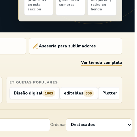
productos
garantía en
despacho y
en esta
compras
retiro en
sección
tienda
Asesoría para sublimadores
Ver tienda completa
ETIQUETAS POPULARES
ilos Termo Transferible
Diseño digital
Kits del Sublimador
editables
Plotter de Corte
Plotter
1003
15
600
13
Ordenar