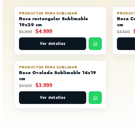
PRODUCTOS PARA SUBLIMAR
PRODUCT
OFERTA
OFERTA
Roca rectangular Sublimable
Roca C
19x29 cm
cm
El
El
$
4.999
$
5.999
$
4.500
precio
precio
original
Ver detalles
actual
era:
es:
$5.999.
$4.999.
PRODUCTOS PARA SUBLIMAR
OFERTA
AGOTADO
Roca Ovalada Sublimable 14x19
cm
El
El
$
3.999
$
4.500
precio
precio
original
Ver detalles
actual
era:
es:
$4.500.
$3.999.