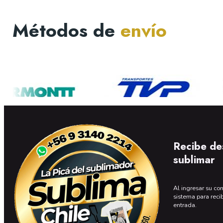
Métodos de
envío
Recibe de
sublimar
Al ingresar su cor
sistema para reci
entrada.