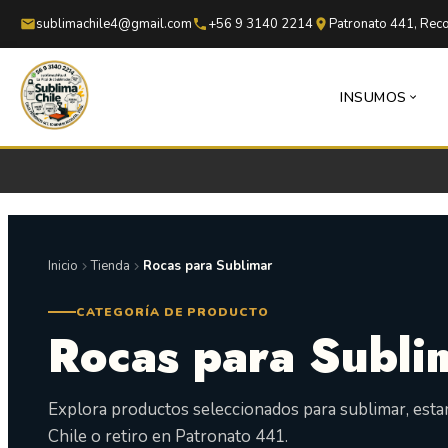
Saltar al contenido principal
Saltar al pie de página
sublimachile4@gmail.com
+56 9 3140 2214
Patronato 441, Reco
INSUMOS
Inicio
Tienda
Rocas para Sublimar
CATEGORÍA DE PRODUCTO
Rocas para Subli
Explora productos seleccionados para sublimar, est
Chile o retiro en Patronato 441.