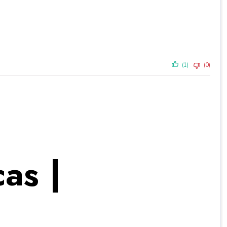
(1)
(0)
as |