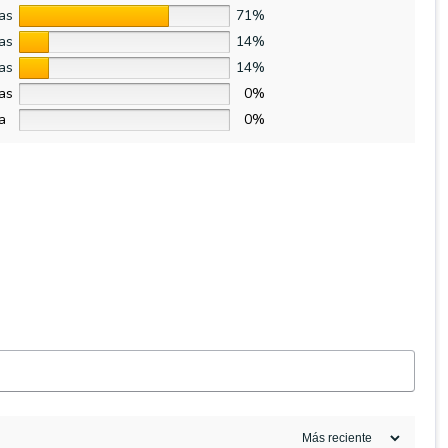
las
71%
las
14%
las
14%
las
0%
la
0%