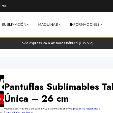
leta
SUBLIMACIÓN
MÁQUINAS
INFORMACIONES
Envío express 24 a 48 horas hábiles (Lun-Vie)
Pantuflas Sublimables Tal
Única – 26 cm
Valorado con
4.57
de 5 en base a
7
valoraciones de clientes
|
preguntas respondidas
7
valoraciones de clientes