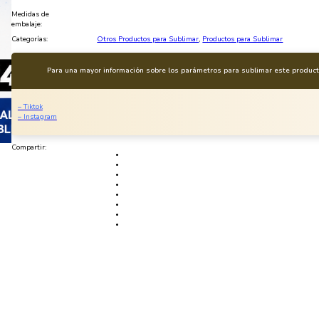
Medidas de
embalaje:
Categorías:
Otros Productos para Sublimar
,
Productos para Sublimar
Para una mayor información sobre los parámetros para sublimar este producto
– Tiktok
– Instagram
Compartir: