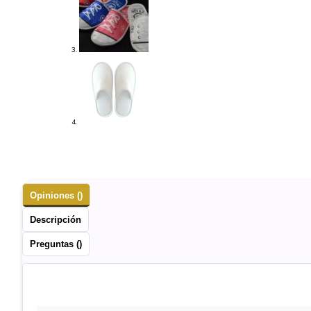
Opiniones ()
Descripción
Preguntas ()