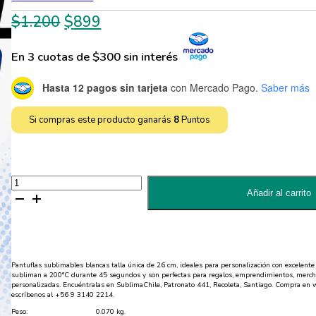
El
El
$
1.200
$
899
precio
precio
En 3 cuotas de $300 sin interés
original
actual
era:
es:
Hasta 12 pagos sin tarjeta
con Mercado Pago.
Saber más
$1.200.
$899.
Si compras este producto ganarás
8
Puntos
Pantuflas
Sublimables
Añadir al carrito
Talla
Única
-
26
cm
cantidad
Pantuflas sublimables blancas talla única de 26 cm, ideales para personalización con excelente 
subliman a 200°C durante 45 segundos y son perfectas para regalos, emprendimientos, merch
personalizadas. Encuéntralas en SublimaChile, Patronato 441, Recoleta, Santiago. Compra en 
escríbenos al +56 9 3140 2214.
Peso:
0.070 kg.