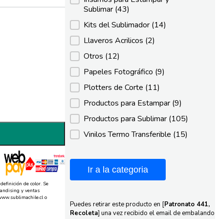
Sublimar
(43)
Kits del Sublimador
(14)
Llaveros Acrilicos
(2)
Otros
(12)
Papeles Fotográfico
(9)
Plotters de Corte
(11)
Productos para Estampar
(9)
Productos para Sublimar
(105)
Vinilos Termo Transferible
(15)
Ir a la categoria
definición de color. Se
andising y ventas
www.sublimachile.cl o
Puedes retirar este producto en [
Patronato 441,
Recoleta
] una vez recibido el email de embalando