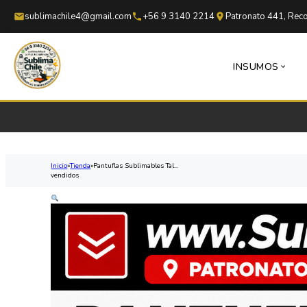
Saltar al contenido principal
Saltar al pie de página
sublimachile4@gmail.com
+56 9 3140 2214
Patronato 441, Reco
INSUMOS
Inicio
Tienda
Pantuflas Sublimables Tal...
vendidos