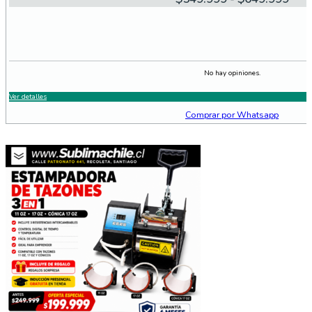
de
prec
des
$54
No hay opiniones.
hast
$64
Ver detalles
Comprar por Whatsapp