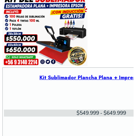
Kit Sublimador Plancha Plana + Impre
Ran
$
549.999
-
$
649.999
de
prec
des