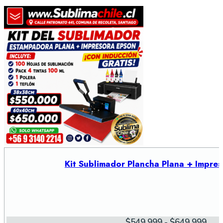
Kit Sublimador Plancha Plana + Impre
Ran
$
549.999
-
$
649.999