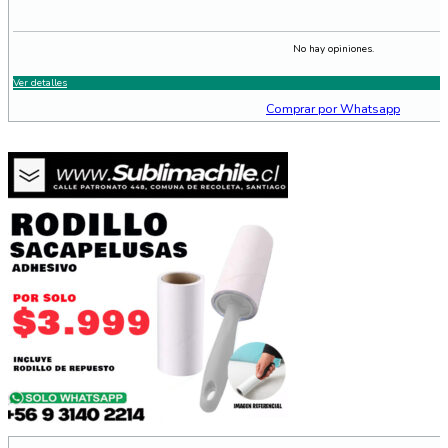
era:
es:
$120.000.
$99.9
No hay opiniones.
Ver detalles
Comprar por Whatsapp